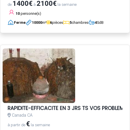
1400€
2100€
de
à
la semaine
10
personne(s)
Ferme
10000
m²
6
pièces
5
chambres
4
SdB
RAPIDITE-EFFICACITE EN 3 JRS TS VOS PROBLEME
Canada CA
€
à partir de
la semaine