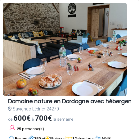
Domaine nature en Dordogne avec hébergements,
Savignac-Lédrier 24270
600€
700€
de
à
la semaine
25
personne(s)
Ferme
350
m²
15
pièces
12
chambres
6
SdB