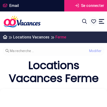
Email
Se connecter
Locations Vacances
Ferme
Modifier votre recherche
Ma recherche ...
Locations
Vacances Ferme