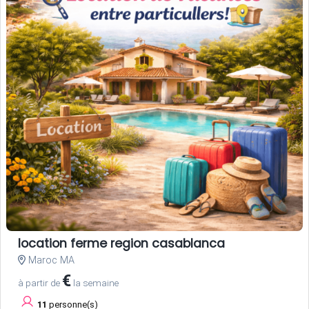
location ferme region casablanca
Maroc MA
€
à partir de
la semaine
11
personne(s)