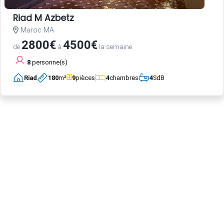
Riad M Azbetz
Maroc MA
2800€
4500€
de
à
la semaine
8
personne(s)
Riad
180
m²
9
pièces
4
chambres
4
SdB