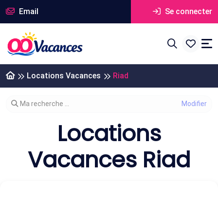
Email
Se connecter
Locations Vacances
Riad
Modifier votre recherche
Ma recherche ...
Locations
Vacances Riad