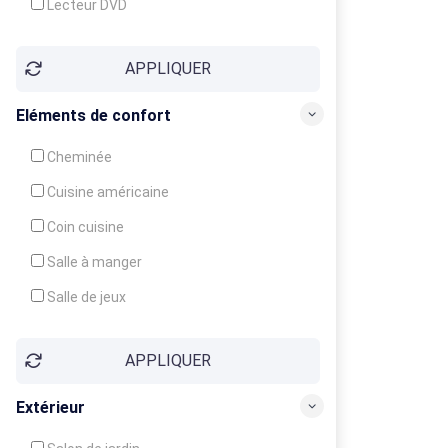
Lecteur DVD
Téléphone
APPLIQUER
Fax
Eléments de confort
Cheminée
Cuisine américaine
Coin cuisine
Salle à manger
Salle de jeux
Cour
APPLIQUER
Jardin
Balcon / Terrasse
Extérieur
Véranda