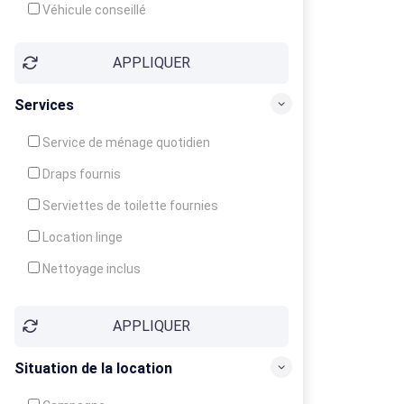
Véhicule conseillé
APPLIQUER
Services
Service de ménage quotidien
Draps fournis
Serviettes de toilette fournies
Location linge
Nettoyage inclus
Nettoyage en supplément
APPLIQUER
Garde d'enfants
Crèche
Situation de la location
Club enfants