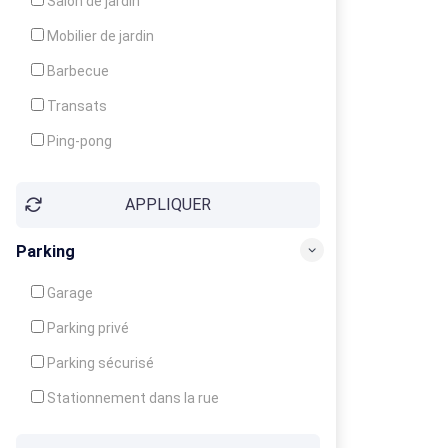
Salon de jardin
Local à ski
Mobilier de jardin
Climatisation
Barbecue
Ventilateur
Transats
Ping-pong
Baby-foot
APPLIQUER
Jeux d'enfants
Parking
Garage
Parking privé
Parking sécurisé
Stationnement dans la rue