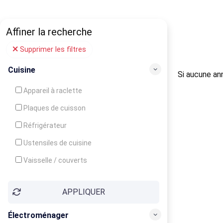
Affiner la recherche
Supprimer les filtres
Cuisine
Si aucune ann
Appareil à raclette
Plaques de cuisson
Réfrigérateur
Ustensiles de cuisine
Vaisselle / couverts
Bouilloire
APPLIQUER
Cafetière
Congélateur
Électroménager