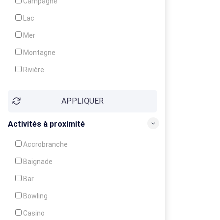
Campagne
Animation
Lac
Mer
Montagne
Rivière
Village
APPLIQUER
Ville
Activités à proximité
Accrobranche
Baignade
Bar
Bowling
Casino