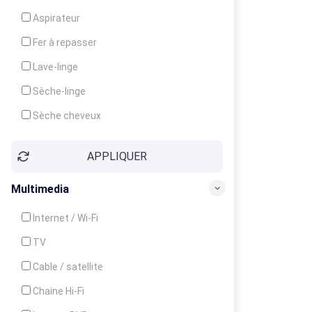
Cuisinière
Aspirateur
Four
Fer à repasser
Grille-pain
Lave-linge
Lave-vaisselle
Sèche-linge
Micro-ondes
Sèche cheveux
APPLIQUER
Multimedia
Internet / Wi-Fi
TV
Cable / satellite
Chaine Hi-Fi