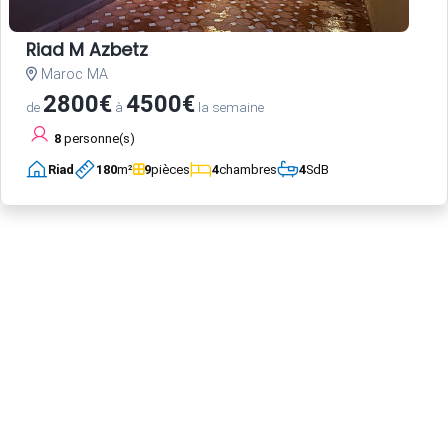
Riad M Azbetz
Maroc MA
2800€
4500€
de
à
la semaine
8
personne(s)
Riad
180
m²
9
pièces
4
chambres
4
SdB