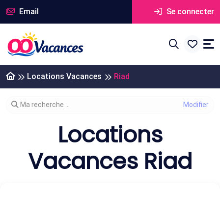
Email
Se connecter
Locations Vacances
Riad
Modifier votre recherche
Ma recherche ...
Locations
Vacances Riad