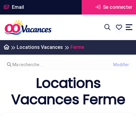
Email
Se connecter
Locations Vacances
Ferme
Modifier votre recherche
Ma recherche ...
Locations
Vacances Ferme