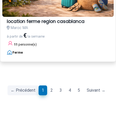
location ferme region casablanca
Maroc MA
€
à partir de
la semaine
11
personne(s)
Ferme
(current)
← Précédent
1
2
3
4
5
Suivant →