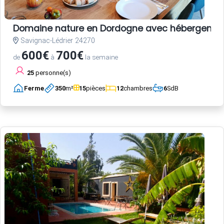
Domaine nature en Dordogne avec hébergements,
Savignac-Lédrier 24270
600€
700€
de
à
la semaine
25
personne(s)
Ferme
350
m²
15
pièces
12
chambres
6
SdB