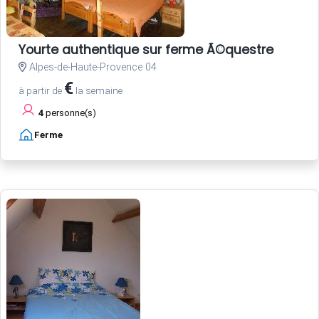
Yourte authentique sur ferme Ã©questre
Alpes-de-Haute-Provence 04
€
à partir de
la semaine
4
personne(s)
Ferme