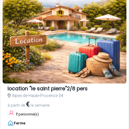
location "le saint pierre"2/8 pers
Alpes-de-Haute-Provence 04
€
à partir de
la semaine
7
personne(s)
Ferme