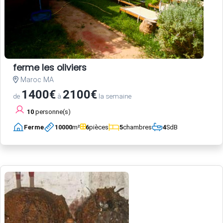
ferme les oliviers
Maroc MA
1400€
2100€
de
à
la semaine
10
personne(s)
Ferme
10000
m²
6
pièces
5
chambres
4
SdB