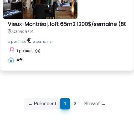
Vieux-Montréal, loft 65m2 1200$/semaine (800E
Canada CA
€
à partir de
la semaine
1
personne(s)
Loft
(current)
← Précédent
1
2
Suivant →