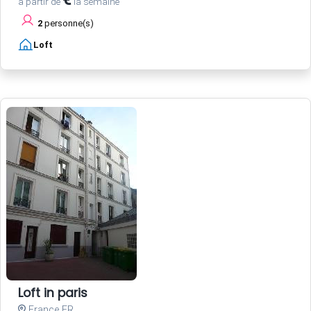
à partir de
la semaine
2
personne(s)
Loft
Loft in paris
France FR