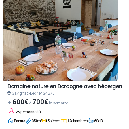
Domaine nature en Dordogne avec hébergements,
Savignac-Lédrier 24270
600€
700€
de
à
la semaine
25
personne(s)
Ferme
350
m²
15
pièces
12
chambres
6
SdB