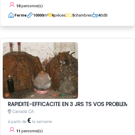
10
personne(s)
Ferme
10000
m²
6
pièces
5
chambres
4
SdB
RAPIDITE-EFFICACITE EN 3 JRS TS VOS PROBLEME
Canada CA
€
à partir de
la semaine
11
personne(s)