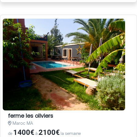
ferme les oliviers
Maroc MA
1400€
2100€
de
à
la semaine