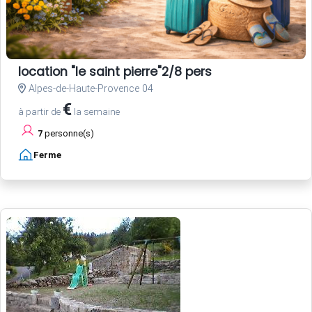
location "le saint pierre"2/8 pers
Alpes-de-Haute-Provence 04
€
à partir de
la semaine
7
personne(s)
Ferme