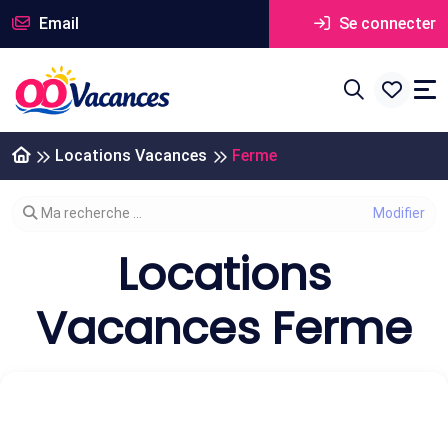
Email
Se connecter
Locations Vacances
Ferme
Modifier votre recherche
Ma recherche ...
Locations
Vacances Ferme