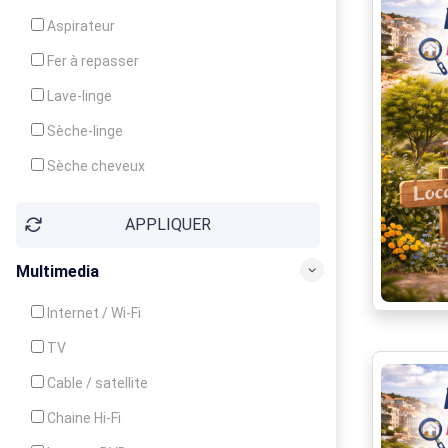
Cuisinière
Aspirateur
Four
Fer à repasser
Grille-pain
Lave-linge
Lave-vaisselle
Sèche-linge
Micro-ondes
Sèche cheveux
APPLIQUER
Multimedia
Internet / Wi-Fi
TV
Cable / satellite
Chaine Hi-Fi