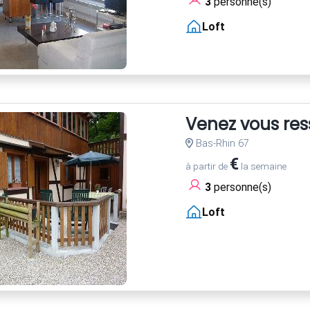
3
personne(s)
Loft
Venez vous res
Bas-Rhin 67
€
à partir de
la semaine
3
personne(s)
Loft