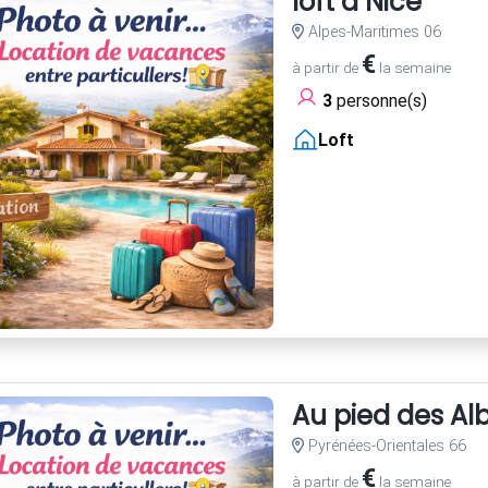
loft à Nice
Alpes-Maritimes 06
€
à partir de
la semaine
3
personne(s)
Loft
Au pied des Al
Pyrénées-Orientales 66
€
à partir de
la semaine