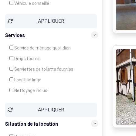
Véhicule conseillé
APPLIQUER
Services
Service de ménage quotidien
Draps fournis
Serviettes de toilette fournies
Location linge
Nettoyage inclus
Nettoyage en supplément
APPLIQUER
Garde d'enfants
Crèche
Situation de la location
Club enfants