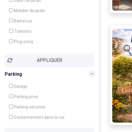
Salon de jardin
Local à ski
Mobilier de jardin
Climatisation
Barbecue
Ventilateur
Transats
Ping-pong
Baby-foot
APPLIQUER
Jeux d'enfants
Parking
Garage
Parking privé
Parking sécurisé
Stationnement dans la rue