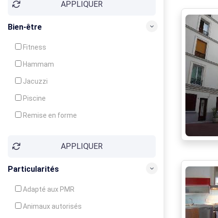
APPLIQUER
Bien-être
Fitness
Hammam
Jacuzzi
Piscine
Remise en forme
Sauna
APPLIQUER
Soins du corps
Particularités
Adapté aux PMR
Animaux autorisés