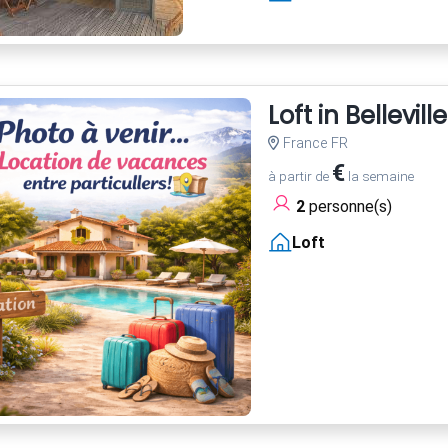
Loft in Belleville
France FR
€
à partir de
la semaine
2
personne(s)
Loft