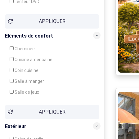
Lecteur DVD
Téléphone
APPLIQUER
Fax
Eléments de confort
Cheminée
Cuisine américaine
Coin cuisine
Salle à manger
Salle de jeux
Cour
APPLIQUER
Jardin
Balcon / Terrasse
Extérieur
Véranda