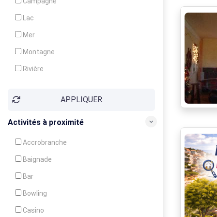
Campagne
Animation
Lac
Mer
Montagne
Rivière
Village
APPLIQUER
Ville
Activités à proximité
Accrobranche
Baignade
Bar
Bowling
Casino