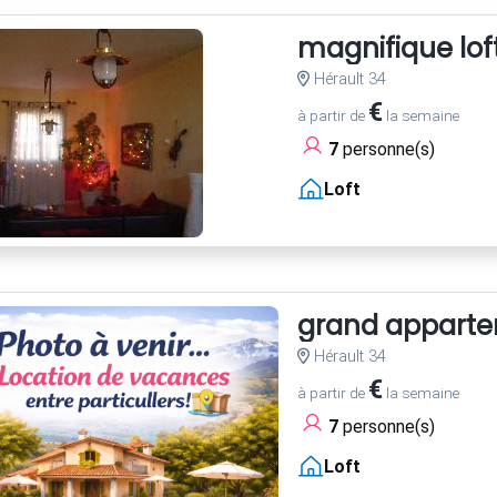
magnifique loft
Hérault 34
€
à partir de
la semaine
7
personne(s)
Loft
grand appartem
Hérault 34
€
à partir de
la semaine
7
personne(s)
Loft