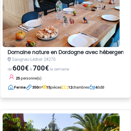
Domaine nature en Dordogne avec hébergements,
Savignac-Lédrier 24270
600€
700€
de
à
la semaine
25
personne(s)
Ferme
350
m²
15
pièces
12
chambres
6
SdB