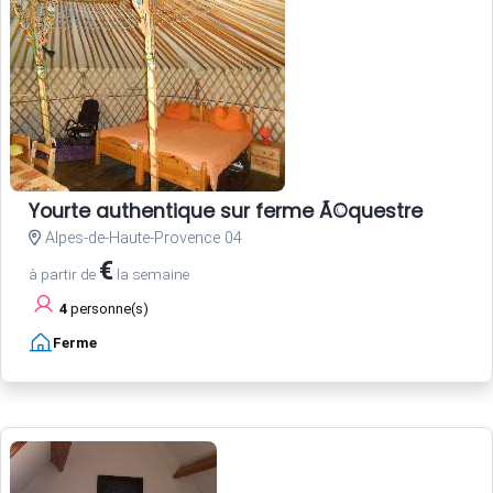
Yourte authentique sur ferme Ã©questre
Alpes-de-Haute-Provence 04
€
à partir de
la semaine
4
personne(s)
Ferme