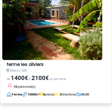
ferme les oliviers
Maroc MA
1400€
2100€
de
à
la semaine
10
personne(s)
Ferme
10000
m²
6
pièces
5
chambres
4
SdB