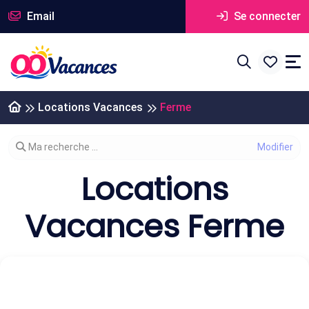
Email
Se connecter
Locations Vacances
Ferme
Modifier votre recherche
Ma recherche ...
Locations
Vacances Ferme