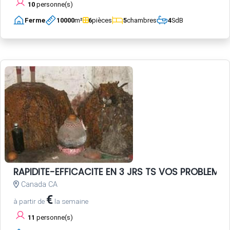
10
personne(s)
Ferme
10000
m²
6
pièces
5
chambres
4
SdB
RAPIDITE-EFFICACITE EN 3 JRS TS VOS PROBLEME
Canada CA
€
à partir de
la semaine
11
personne(s)