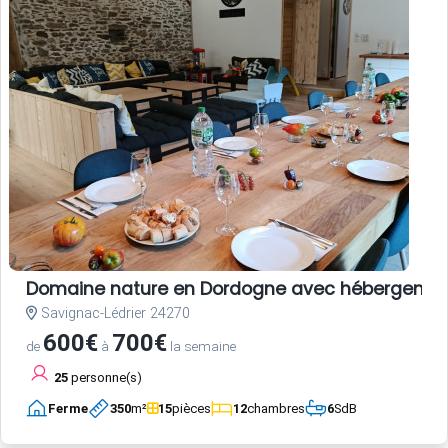
Domaine nature en Dordogne avec hébergements,
Savignac-Lédrier 24270
600€
700€
de
à
la semaine
25
personne(s)
Ferme
350
m²
15
pièces
12
chambres
6
SdB