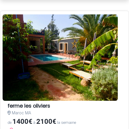
ferme les oliviers
Maroc MA
1400€
2100€
de
à
la semaine