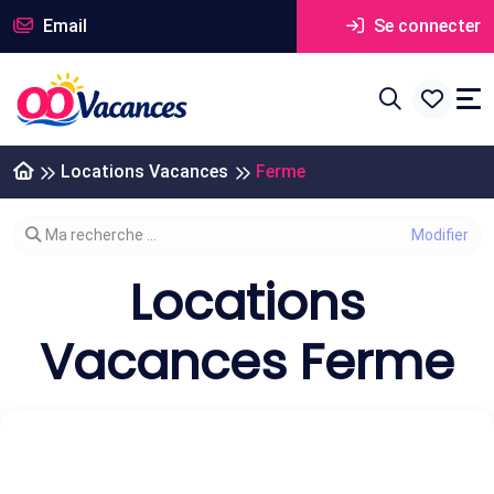
Email
Se connecter
Locations Vacances
Ferme
Modifier votre recherche
Ma recherche ...
Locations
Vacances Ferme