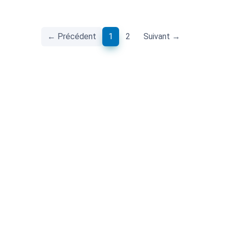
(current)
← Précédent
1
2
Suivant →