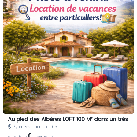
Au pied des Albères LOFT 100 M² dans un trés be
Pyrénées-Orientales 66
€
à partir de
la semaine