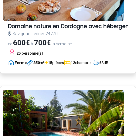
Domaine nature en Dordogne avec hébergements,
Savignac-Lédrier 24270
600€
700€
de
à
la semaine
25
personne(s)
Ferme
350
m²
15
pièces
12
chambres
6
SdB