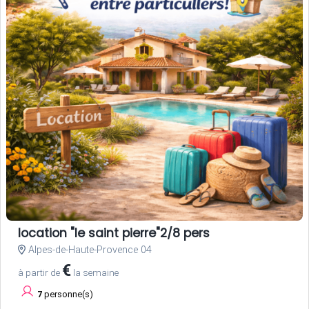
location "le saint pierre"2/8 pers
Alpes-de-Haute-Provence 04
€
à partir de
la semaine
7
personne(s)