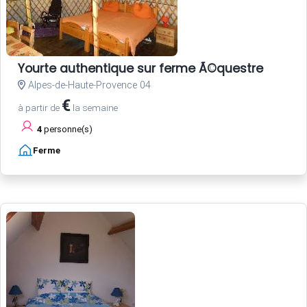
Yourte authentique sur ferme Ã©questre
Alpes-de-Haute-Provence 04
€
à partir de
la semaine
4
personne(s)
Ferme