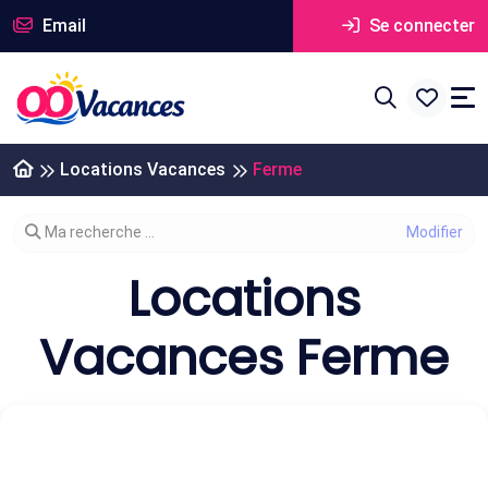
Email
Se connecter
Locations Vacances
Ferme
Modifier votre recherche
Ma recherche ...
Locations
Vacances Ferme