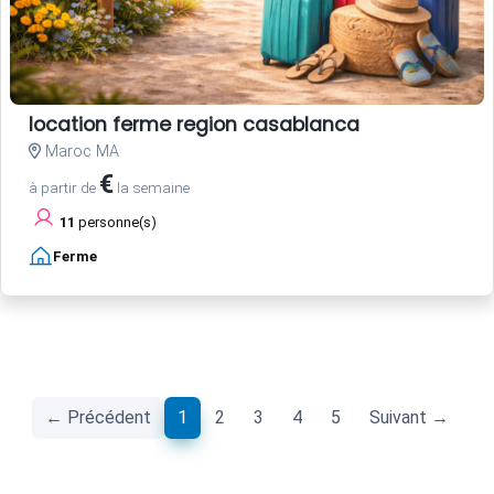
location ferme region casablanca
Maroc MA
€
à partir de
la semaine
11
personne(s)
Ferme
(current)
← Précédent
1
2
3
4
5
Suivant →