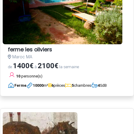
ferme les oliviers
Maroc MA
1400€
2100€
de
à
la semaine
10
personne(s)
Ferme
10000
m²
6
pièces
5
chambres
4
SdB