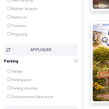
Salon de jardin
Local à ski
Mobilier de jardin
Climatisation
Barbecue
Ventilateur
Transats
Ping-pong
Baby-foot
APPLIQUER
Jeux d'enfants
Parking
Garage
Parking privé
Parking sécurisé
Stationnement dans la rue