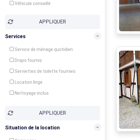
Véhicule conseillé
APPLIQUER
Services
Service de ménage quotidien
Draps fournis
Serviettes de toilette fournies
Location linge
Nettoyage inclus
Nettoyage en supplément
APPLIQUER
Garde d'enfants
Crèche
Situation de la location
Club enfants