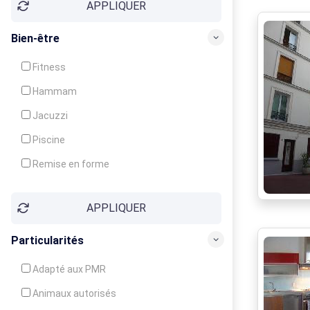
APPLIQUER
Bien-être
Fitness
Hammam
Jacuzzi
Piscine
Remise en forme
Sauna
APPLIQUER
Soins du corps
Particularités
Adapté aux PMR
Animaux autorisés