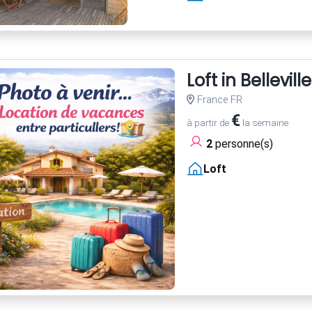
Loft in Belleville
France FR
€
à partir de
la semaine
2
personne(s)
Loft