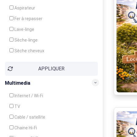
Cuisinière
Aspirateur
Four
Fer à repasser
Grille-pain
Lave-linge
Lave-vaisselle
Sèche-linge
Micro-ondes
Sèche cheveux
APPLIQUER
Multimedia
Internet / Wi-Fi
TV
Cable / satellite
Chaine Hi-Fi