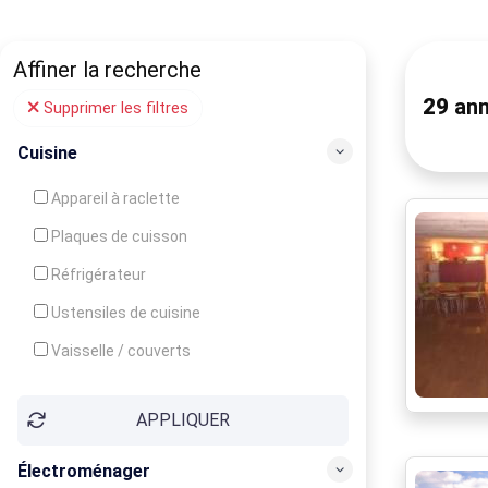
Affiner la recherche
29
ann
Supprimer les filtres
Cuisine
Appareil à raclette
Plaques de cuisson
Réfrigérateur
Ustensiles de cuisine
Vaisselle / couverts
Bouilloire
APPLIQUER
Cafetière
Congélateur
Électroménager