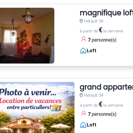
magnifique loft
Hérault 34
€
à partir de
la semaine
7
personne(s)
Loft
grand appartem
Hérault 34
€
à partir de
la semaine
7
personne(s)
Loft