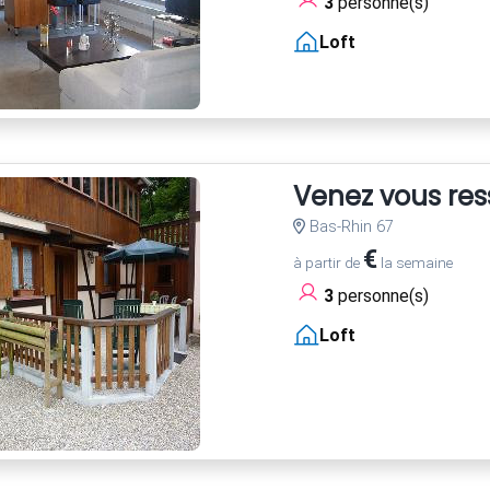
3
personne(s)
Loft
Venez vous res
Bas-Rhin 67
€
à partir de
la semaine
3
personne(s)
Loft