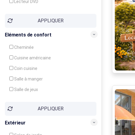
Lecteur DVD
Téléphone
APPLIQUER
Fax
Eléments de confort
Cheminée
Cuisine américaine
Coin cuisine
Salle à manger
Salle de jeux
Cour
APPLIQUER
Jardin
Balcon / Terrasse
Extérieur
Véranda