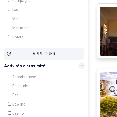
Campagne
Animation
Lac
Mer
Montagne
Rivière
Village
APPLIQUER
Ville
Activités à proximité
Accrobranche
Baignade
Bar
Bowling
Casino