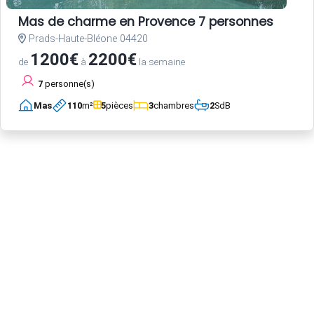
Mas de charme en Provence 7 personnes
Prads-Haute-Bléone 04420
1200€
2200€
de
à
la semaine
7
personne(s)
Mas
110
m²
5
pièces
3
chambres
2
SdB