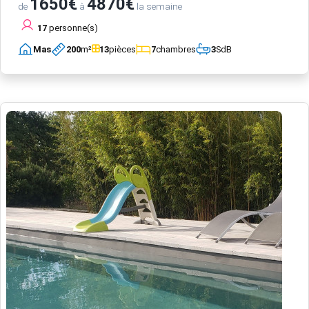
1650€
4870€
de
à
la semaine
17
personne(s)
Mas
200
m²
13
pièces
7
chambres
3
SdB