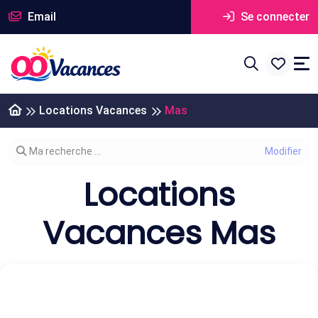
Email
Se connecter
Locations Vacances
Mas
Modifier votre recherche
Ma recherche ...
Locations
Vacances Mas