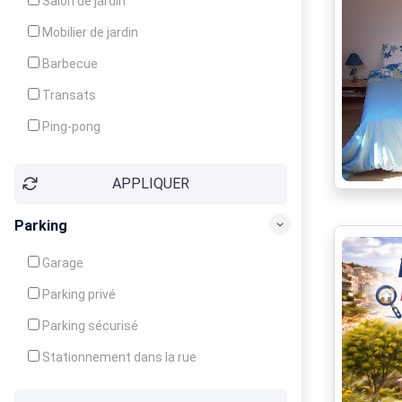
Salon de jardin
Local à ski
Mobilier de jardin
Climatisation
Barbecue
Ventilateur
Transats
Ping-pong
Baby-foot
APPLIQUER
Jeux d'enfants
Parking
Garage
Parking privé
Parking sécurisé
Stationnement dans la rue