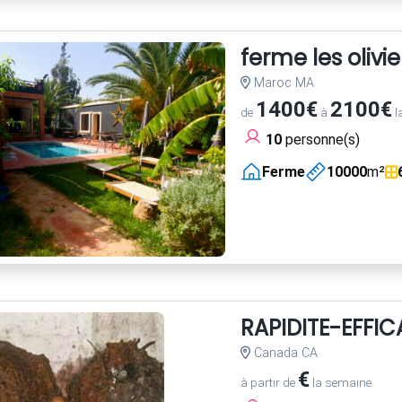
ferme les olivie
Maroc MA
1400€
2100€
de
à
l
10
personne(s)
Ferme
10000
m²
RAPIDITE-EFFI
Canada CA
€
à partir de
la semaine