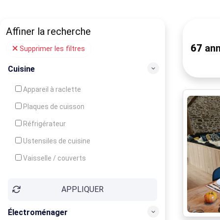
Affiner la recherche
67
ann
Supprimer les filtres
Cuisine
Appareil à raclette
Plaques de cuisson
Réfrigérateur
Ustensiles de cuisine
Vaisselle / couverts
Bouilloire
APPLIQUER
Cafetière
Congélateur
Électroménager