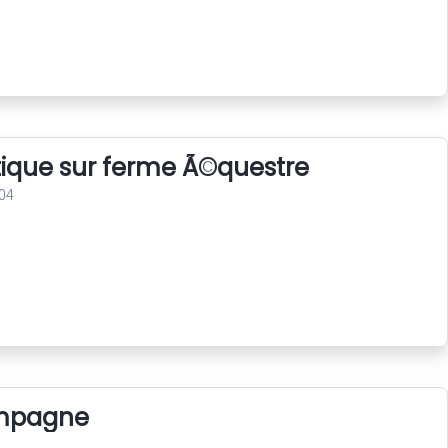
tique sur ferme Ã©questre
04
ampagne