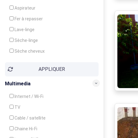
Cuisinière
Aspirateur
Four
Fer à repasser
Grille-pain
Lave-linge
Lave-vaisselle
Sèche-linge
Micro-ondes
Sèche cheveux
APPLIQUER
Multimedia
Internet / Wi-Fi
TV
Cable / satellite
Chaine Hi-Fi