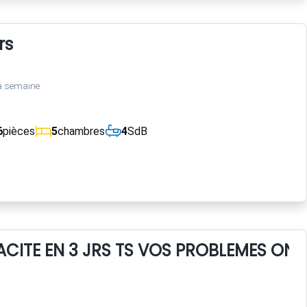
rs
a semaine
6
pièces
5
chambres
4
SdB
CACITE EN 3 JRS TS VOS PROBLEMES ON