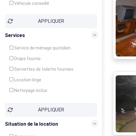
Véhicule conseillé
APPLIQUER
Services
Service de ménage quotidien
Draps fournis
Serviettes de toilette fournies
Location linge
Nettoyage inclus
Nettoyage en supplément
APPLIQUER
Garde d'enfants
Crèche
Situation de la location
Club enfants