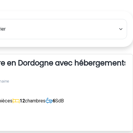
 en Dordogne avec hébergements, étan
maine
pièces
12
chambres
6
SdB