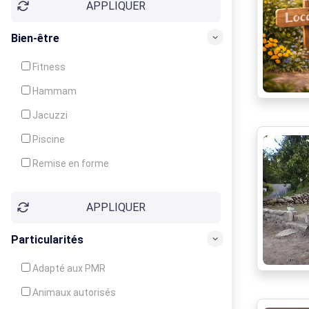
APPLIQUER
Bien-être
Fitness
Hammam
Jacuzzi
Piscine
Remise en forme
Sauna
APPLIQUER
Soins du corps
Particularités
Adapté aux PMR
Animaux autorisés