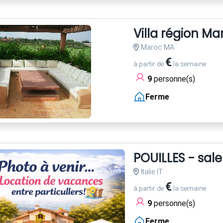
Villa région M
Maroc MA
€
à partir de
la semaine
9
personne(s)
Ferme
POUILLES - sale
Italie IT
€
à partir de
la semaine
9
personne(s)
Ferme