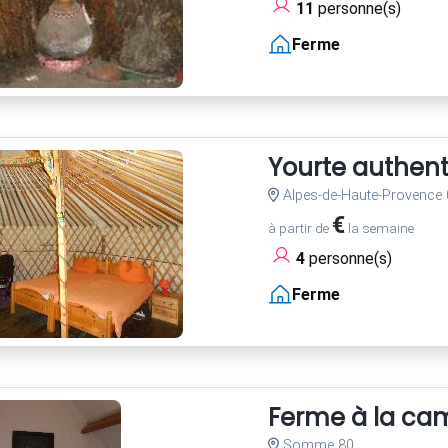
11
personne(s)
Ferme
Yourte authen
Alpes-de-Haute-Provence 
€
à partir de
la semaine
4
personne(s)
Ferme
Ferme à la c
Somme 80