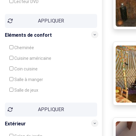
Lecteur DVD
Téléphone
APPLIQUER
Fax
Eléments de confort
Cheminée
Cuisine américaine
Coin cuisine
Salle à manger
Salle de jeux
Cour
APPLIQUER
Jardin
Balcon / Terrasse
Extérieur
Véranda