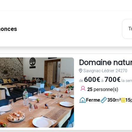
onces
Domaine nature
Savignac-Lédrier 24270
600€
700€
de
à
la se
25
personne(s)
Ferme
350
m²
15