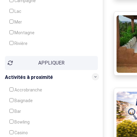
Campagne
Animation
Lac
Mer
Montagne
Rivière
Village
APPLIQUER
Ville
Activités à proximité
Accrobranche
Baignade
Bar
Bowling
Casino