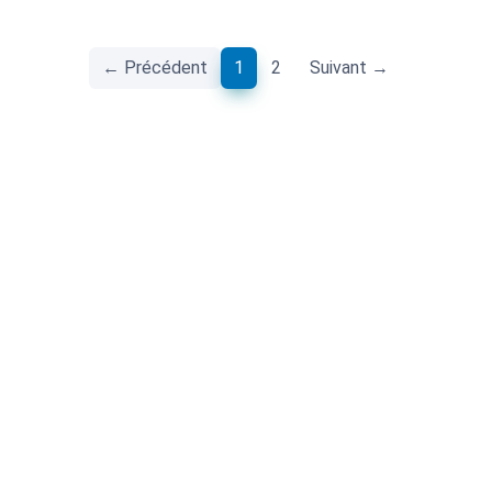
(current)
← Précédent
1
2
Suivant →