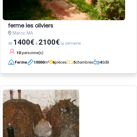
ferme les oliviers
Maroc MA
1400€
2100€
de
à
la semaine
10
personne(s)
Ferme
10000
m²
6
pièces
5
chambres
4
SdB