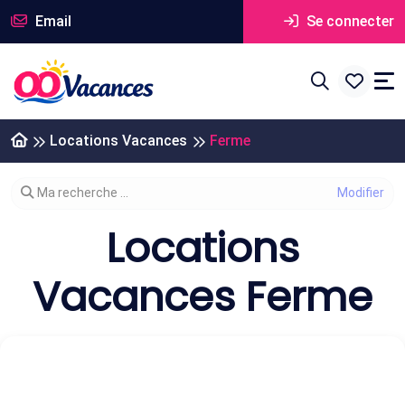
Email
Se connecter
Locations Vacances
Ferme
Modifier votre recherche
Ma recherche ...
Locations
Vacances Ferme