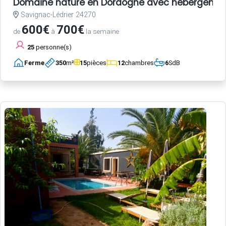
Domaine nature en Dordogne avec hébergements,
Savignac-Lédrier 24270
600€
700€
de
à
la semaine
25
personne(s)
Ferme
350
m²
15
pièces
12
chambres
6
SdB