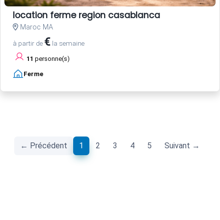
location ferme region casablanca
Maroc MA
€
à partir de
la semaine
11
personne(s)
Ferme
(current)
← Précédent
1
2
3
4
5
Suivant →