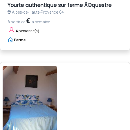
Yourte authentique sur ferme Ã©questre
Alpes-de-Haute-Provence 04
€
à partir de
la semaine
4
personne(s)
Ferme