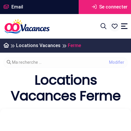
Email
Se connecter
Locations Vacances
Ferme
Modifier votre recherche
Ma recherche ...
Locations
Vacances Ferme