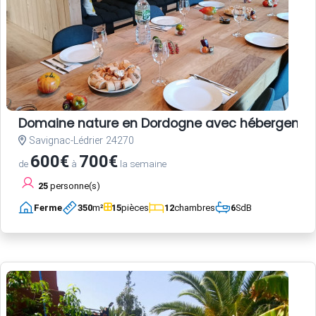
Domaine nature en Dordogne avec hébergements,
Savignac-Lédrier 24270
600€
700€
de
à
la semaine
25
personne(s)
Ferme
350
m²
15
pièces
12
chambres
6
SdB