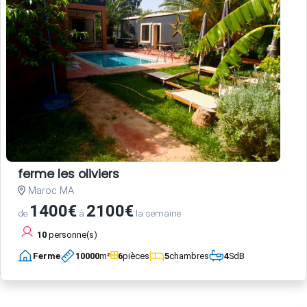
ferme les oliviers
Maroc MA
1400€
2100€
de
à
la semaine
10
personne(s)
Ferme
10000
m²
6
pièces
5
chambres
4
SdB