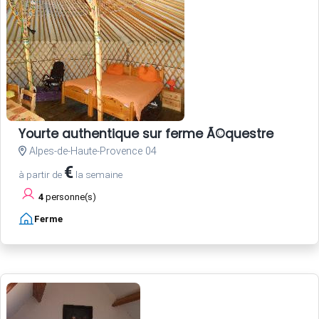
Yourte authentique sur ferme Ã©questre
Alpes-de-Haute-Provence 04
€
à partir de
la semaine
4
personne(s)
Ferme