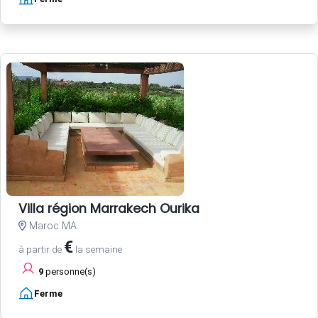
Villa région Marrakech Ourika
Maroc MA
€
à partir de
la semaine
9
personne(s)
Ferme