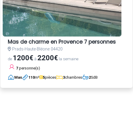
Mas de charme en Provence 7 personnes
Prads-Haute-Bléone 04420
1200€
2200€
de
à
la semaine
7
personne(s)
Mas
110
m²
5
pièces
3
chambres
2
SdB