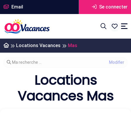
Email
Se connecter
Locations Vacances
Mas
Modifier votre recherche
Ma recherche ...
Locations
Vacances Mas