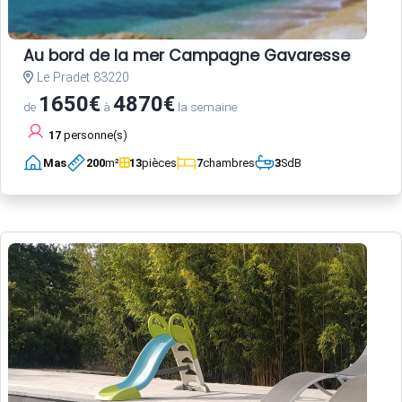
Au bord de la mer Campagne Gavaresse
Le Pradet 83220
1650€
4870€
de
à
la semaine
17
personne(s)
Mas
200
m²
13
pièces
7
chambres
3
SdB