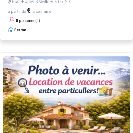
Font-Romeu-Odeillo-Via 66120
€
à partir de
la semaine
5
personne(s)
Ferme