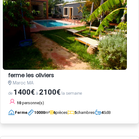
ferme les oliviers
Maroc MA
1400€
2100€
de
à
la semaine
10
personne(s)
Ferme
10000
m²
6
pièces
5
chambres
4
SdB