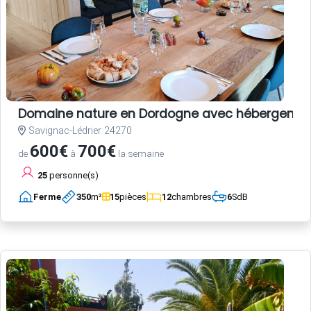
Domaine nature en Dordogne avec hébergements,
Savignac-Lédrier 24270
600€
700€
de
à
la semaine
25
personne(s)
Ferme
350
m²
15
pièces
12
chambres
6
SdB