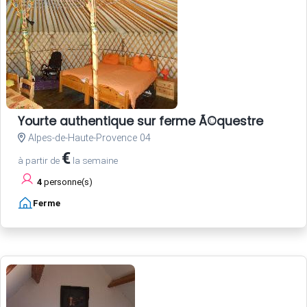
Yourte authentique sur ferme Ã©questre
Alpes-de-Haute-Provence 04
€
à partir de
la semaine
4
personne(s)
Ferme