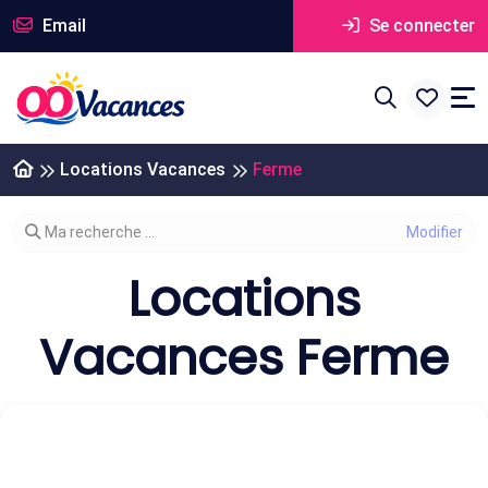
Email
Se connecter
Locations Vacances
Ferme
Modifier votre recherche
Ma recherche ...
Locations
Vacances Ferme