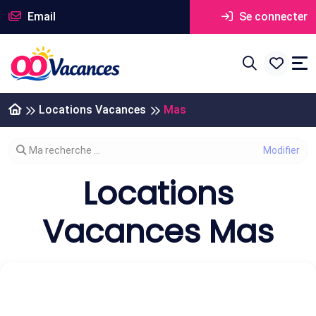
Email
Se connecter
Locations Vacances
Mas
Modifier votre recherche
Ma recherche ...
Locations
Vacances Mas