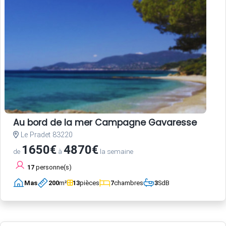
Au bord de la mer Campagne Gavaresse
Le Pradet 83220
1650€
4870€
de
à
la semaine
17
personne(s)
Mas
200
m²
13
pièces
7
chambres
3
SdB