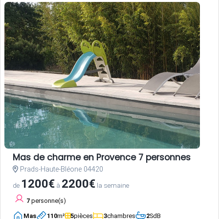
Mas de charme en Provence 7 personnes
Prads-Haute-Bléone 04420
1200€
2200€
de
à
la semaine
7
personne(s)
Mas
110
m²
5
pièces
3
chambres
2
SdB