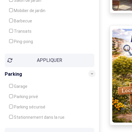
Salon de jardin
Local à ski
Mobilier de jardin
Climatisation
Barbecue
Ventilateur
Transats
Ping-pong
Baby-foot
APPLIQUER
Jeux d'enfants
Parking
Garage
Parking privé
Parking sécurisé
Stationnement dans la rue