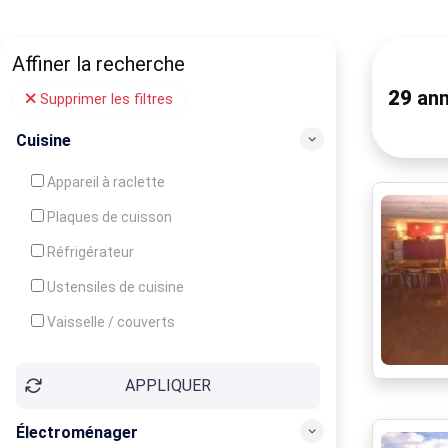
Affiner la recherche
29
ann
Supprimer les filtres
Cuisine
Appareil à raclette
Plaques de cuisson
Réfrigérateur
Ustensiles de cuisine
Vaisselle / couverts
Bouilloire
APPLIQUER
Cafetière
Congélateur
Électroménager