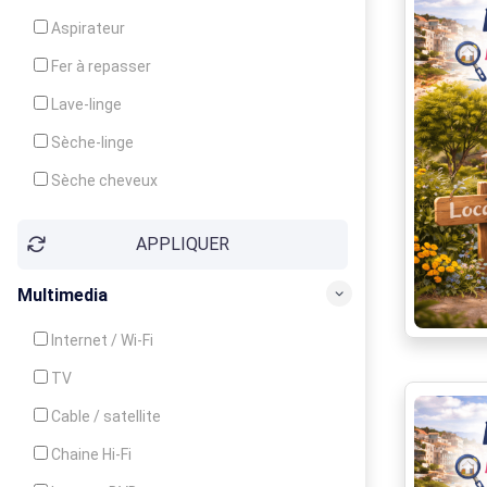
Cuisinière
Aspirateur
Four
Fer à repasser
Grille-pain
Lave-linge
Lave-vaisselle
Sèche-linge
Micro-ondes
Sèche cheveux
APPLIQUER
Multimedia
Internet / Wi-Fi
TV
Cable / satellite
Chaine Hi-Fi