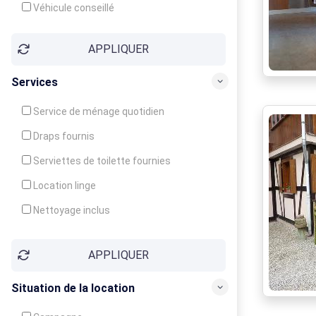
Véhicule conseillé
APPLIQUER
Services
Service de ménage quotidien
Draps fournis
Serviettes de toilette fournies
Location linge
Nettoyage inclus
Nettoyage en supplément
APPLIQUER
Garde d'enfants
Crèche
Situation de la location
Club enfants