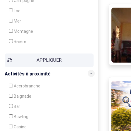
Campagne
Animation
Lac
Mer
Montagne
Rivière
Village
APPLIQUER
Ville
Activités à proximité
Accrobranche
Baignade
Bar
Bowling
Casino