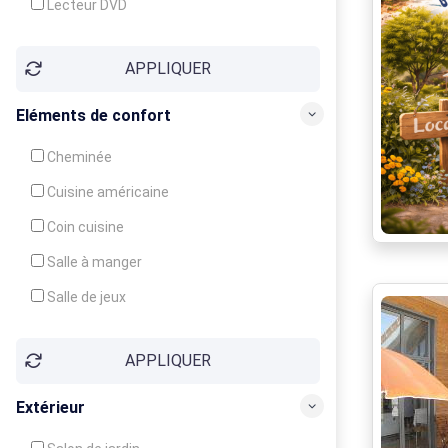
Lecteur DVD
Téléphone
APPLIQUER
Fax
Eléments de confort
Cheminée
Cuisine américaine
Coin cuisine
Salle à manger
Salle de jeux
Cour
APPLIQUER
Jardin
Balcon / Terrasse
Extérieur
Véranda