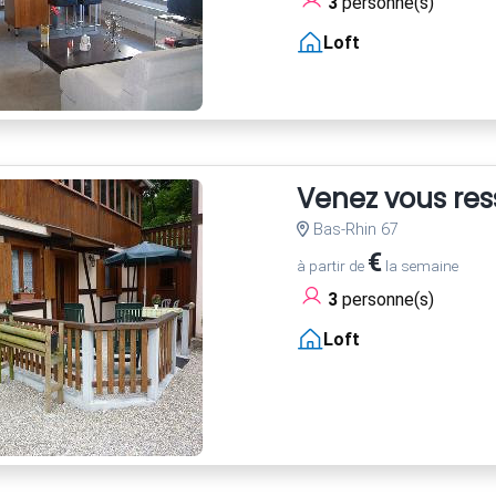
3
personne(s)
Loft
Venez vous res
Bas-Rhin 67
€
à partir de
la semaine
3
personne(s)
Loft