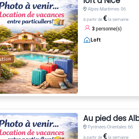
loft à Nice
Alpes-Maritimes 06
€
à partir de
la semaine
3
personne(s)
Loft
Au pied des Al
Pyrénées-Orientales 66
€
à partir de
la semaine