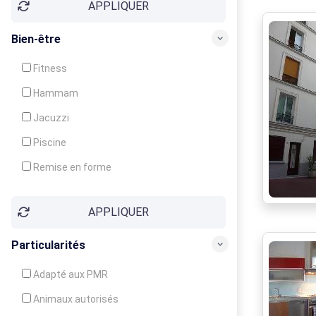
APPLIQUER
Bien-être
Fitness
Hammam
Jacuzzi
Piscine
Remise en forme
Sauna
APPLIQUER
Soins du corps
Particularités
Adapté aux PMR
Animaux autorisés