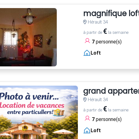
magnifique loft
Hérault 34
€
à partir de
la semaine
7
personne(s)
Loft
grand appartem
Hérault 34
€
à partir de
la semaine
7
personne(s)
Loft