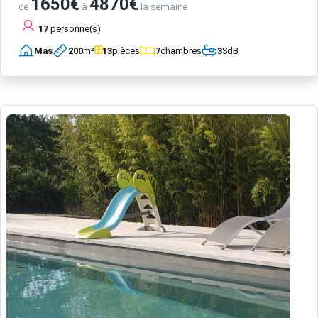
1650€
4870€
de
à
la semaine
17
personne(s)
Mas
200
m²
13
pièces
7
chambres
3
SdB