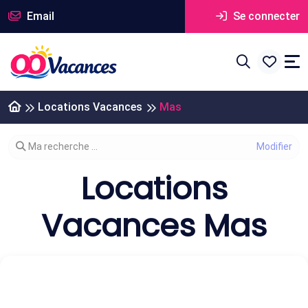
Email
Se connecter
Locations Vacances
Mas
Modifier votre recherche
Ma recherche ...
Locations
Vacances Mas