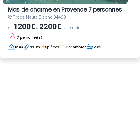
Mas de charme en Provence 7 personnes
Prads-Haute-Bléone 04420
1200€
2200€
de
à
la semaine
7
personne(s)
Mas
110
m²
5
pièces
3
chambres
2
SdB