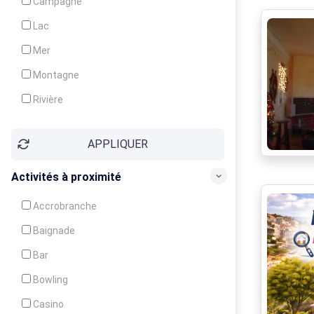
Campagne
Animation
Lac
Mer
Montagne
Rivière
Village
APPLIQUER
Ville
Activités à proximité
Accrobranche
Baignade
Bar
Bowling
Casino