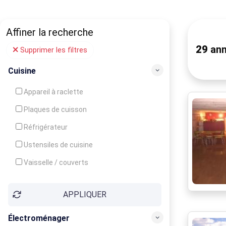
Affiner la recherche
29
ann
Supprimer les filtres
Cuisine
Appareil à raclette
Plaques de cuisson
Réfrigérateur
Ustensiles de cuisine
Vaisselle / couverts
Bouilloire
APPLIQUER
Cafetière
Congélateur
Électroménager