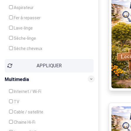
Cuisinière
Aspirateur
Four
Fer à repasser
Grille-pain
Lave-linge
Lave-vaisselle
Sèche-linge
Micro-ondes
Sèche cheveux
APPLIQUER
Multimedia
Internet / Wi-Fi
TV
Cable / satellite
Chaine Hi-Fi