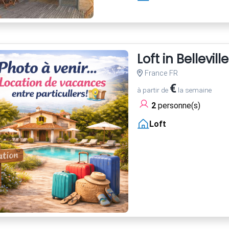
Loft in Belleville
France FR
€
à partir de
la semaine
2
personne(s)
Loft