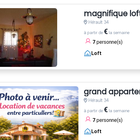
magnifique loft
Hérault 34
€
à partir de
la semaine
7
personne(s)
Loft
grand appartem
Hérault 34
€
à partir de
la semaine
7
personne(s)
Loft