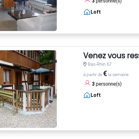
3
personne(s)
Loft
Venez vous res
Bas-Rhin 67
€
à partir de
la semaine
3
personne(s)
Loft