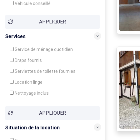
Véhicule conseillé
APPLIQUER
Services
Service de ménage quotidien
Draps fournis
Serviettes de toilette fournies
Location linge
Nettoyage inclus
Nettoyage en supplément
APPLIQUER
Garde d'enfants
Crèche
Situation de la location
Club enfants