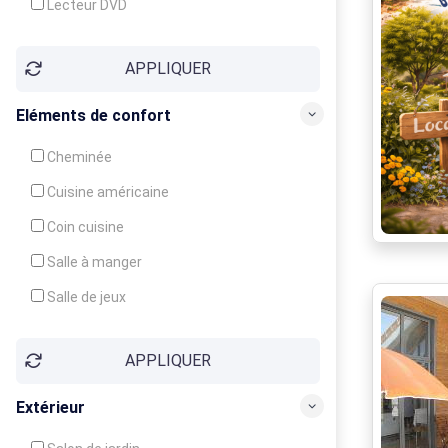
Lecteur DVD
Téléphone
APPLIQUER
Fax
Eléments de confort
Cheminée
Cuisine américaine
Coin cuisine
Salle à manger
Salle de jeux
Cour
APPLIQUER
Jardin
Balcon / Terrasse
Extérieur
Véranda