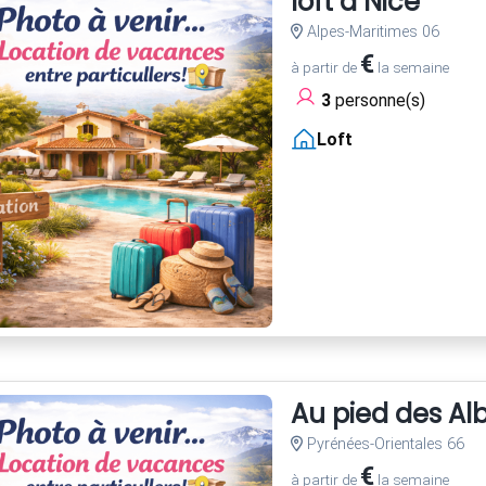
loft à Nice
Alpes-Maritimes 06
€
à partir de
la semaine
3
personne(s)
Loft
Au pied des Al
Pyrénées-Orientales 66
€
à partir de
la semaine