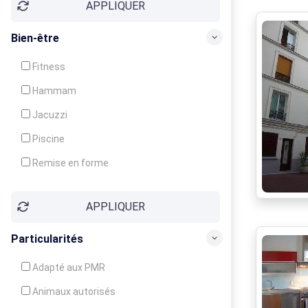
APPLIQUER
Bien-être
Fitness
Hammam
Jacuzzi
Piscine
Remise en forme
Sauna
APPLIQUER
Soins du corps
Particularités
Adapté aux PMR
Animaux autorisés