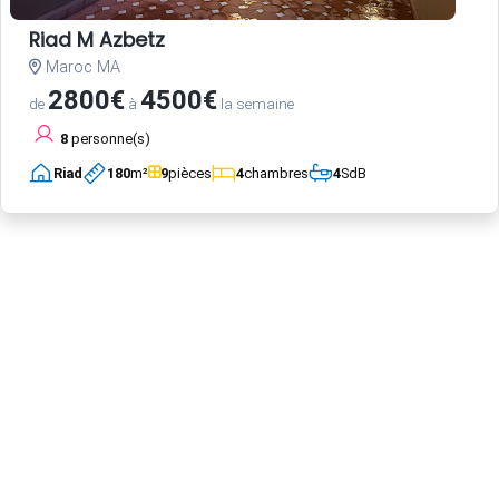
Riad M Azbetz
Maroc MA
2800€
4500€
de
à
la semaine
8
personne(s)
Riad
180
m²
9
pièces
4
chambres
4
SdB