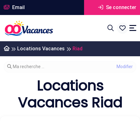
Email
Se connecter
Locations Vacances
Riad
Modifier votre recherche
Ma recherche ...
Locations
Vacances Riad