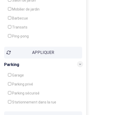
Salon de jardin
Local à ski
Mobilier de jardin
Climatisation
Barbecue
Ventilateur
Transats
Ping-pong
Baby-foot
APPLIQUER
Jeux d'enfants
Parking
Garage
Parking privé
Parking sécurisé
Stationnement dans la rue