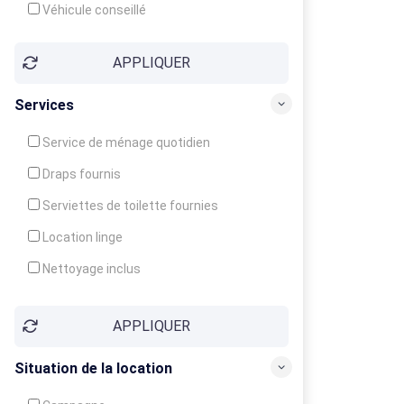
Véhicule conseillé
APPLIQUER
Services
Service de ménage quotidien
Draps fournis
Serviettes de toilette fournies
Location linge
Nettoyage inclus
Nettoyage en supplément
APPLIQUER
Garde d'enfants
Crèche
Situation de la location
Club enfants