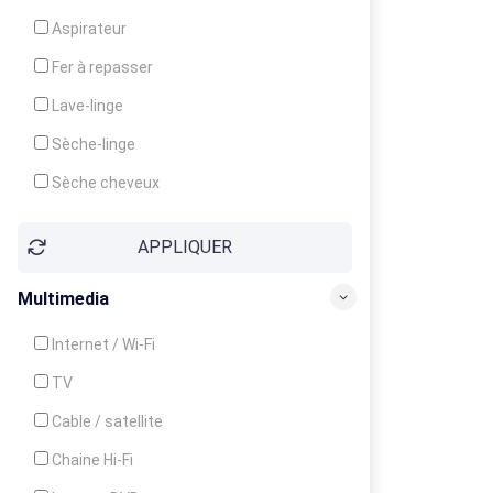
Cuisinière
Aspirateur
Four
Fer à repasser
Grille-pain
Lave-linge
Lave-vaisselle
Sèche-linge
Micro-ondes
Sèche cheveux
APPLIQUER
Multimedia
Internet / Wi-Fi
TV
Cable / satellite
Chaine Hi-Fi