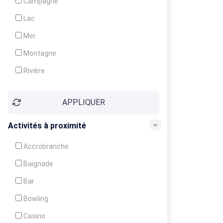
Campagne
Animation
Lac
Mer
Montagne
Rivière
Village
APPLIQUER
Ville
Activités à proximité
Accrobranche
Baignade
Bar
Bowling
Casino