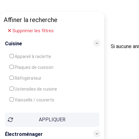
Affiner la recherche
Supprimer les filtres
Cuisine
Si aucune ann
Appareil à raclette
Plaques de cuisson
Réfrigérateur
Ustensiles de cuisine
Vaisselle / couverts
Bouilloire
APPLIQUER
Cafetière
Congélateur
Électroménager