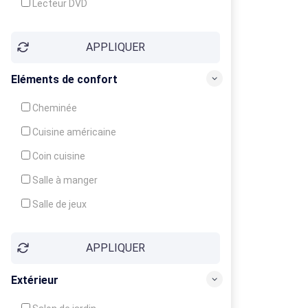
Lecteur DVD
Téléphone
APPLIQUER
Fax
Eléments de confort
Cheminée
Cuisine américaine
Coin cuisine
Salle à manger
Salle de jeux
Cour
APPLIQUER
Jardin
Balcon / Terrasse
Extérieur
Véranda