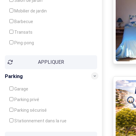
Salon de jardin
Local à ski
Mobilier de jardin
Climatisation
Barbecue
Ventilateur
Transats
Ping-pong
Baby-foot
APPLIQUER
Jeux d'enfants
Parking
Garage
Parking privé
Parking sécurisé
Stationnement dans la rue