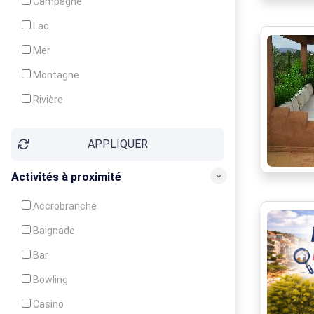
Campagne
Animation
Lac
Mer
Montagne
Rivière
Village
APPLIQUER
Ville
Activités à proximité
Accrobranche
Baignade
Bar
Bowling
Casino