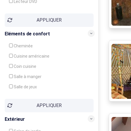
Lecteur DVD
Téléphone
APPLIQUER
Fax
Eléments de confort
Cheminée
Cuisine américaine
Coin cuisine
Salle à manger
Salle de jeux
Cour
APPLIQUER
Jardin
Balcon / Terrasse
Extérieur
Véranda