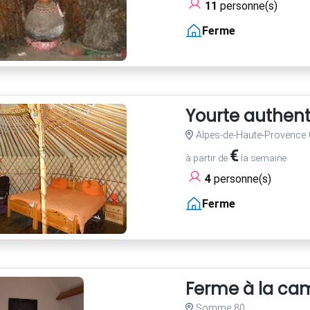
11
personne(s)
Ferme
Yourte authen
Alpes-de-Haute-Provence 
€
à partir de
la semaine
4
personne(s)
Ferme
Ferme à la c
Somme 80