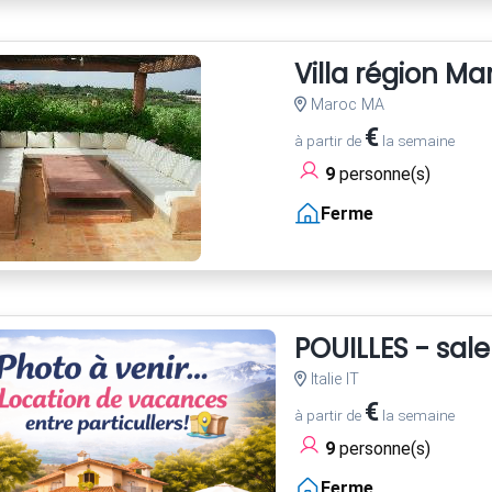
Villa région M
Maroc MA
€
à partir de
la semaine
9
personne(s)
Ferme
POUILLES - sale
Italie IT
€
à partir de
la semaine
9
personne(s)
Ferme