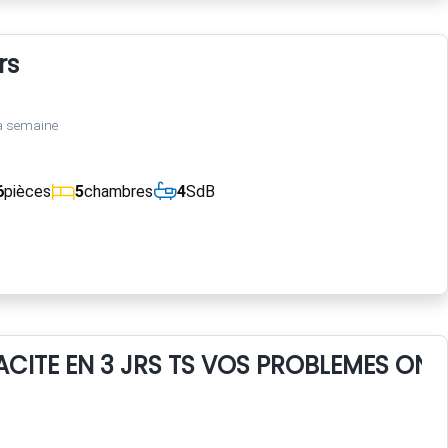
rs
a semaine
6
pièces
5
chambres
4
SdB
CACITE EN 3 JRS TS VOS PROBLEMES ON