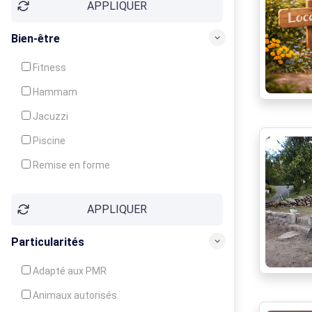
APPLIQUER
Bien-être
Fitness
Hammam
Jacuzzi
Piscine
Remise en forme
Sauna
APPLIQUER
Soins du corps
Particularités
Adapté aux PMR
Animaux autorisés