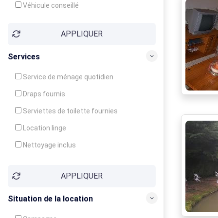
Véhicule conseillé
APPLIQUER
Services
Service de ménage quotidien
Draps fournis
Serviettes de toilette fournies
Location linge
Nettoyage inclus
Nettoyage en supplément
APPLIQUER
Garde d'enfants
Crèche
Situation de la location
Club enfants