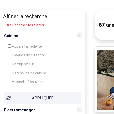
Affiner la recherche
67
ann
Supprimer les filtres
Cuisine
Appareil à raclette
Plaques de cuisson
Réfrigérateur
Ustensiles de cuisine
Vaisselle / couverts
Bouilloire
APPLIQUER
Cafetière
Congélateur
Électroménager