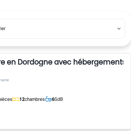
 en Dordogne avec hébergements, étan
maine
pièces
12
chambres
6
SdB