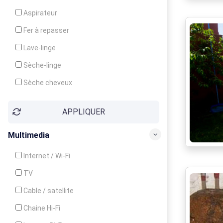
Cuisinière
Aspirateur
Four
Fer à repasser
Grille-pain
Lave-linge
Lave-vaisselle
Sèche-linge
Micro-ondes
Sèche cheveux
APPLIQUER
Multimedia
Internet / Wi-Fi
TV
Cable / satellite
Chaine Hi-Fi