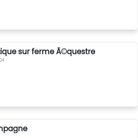
tique sur ferme Ã©questre
04
ampagne