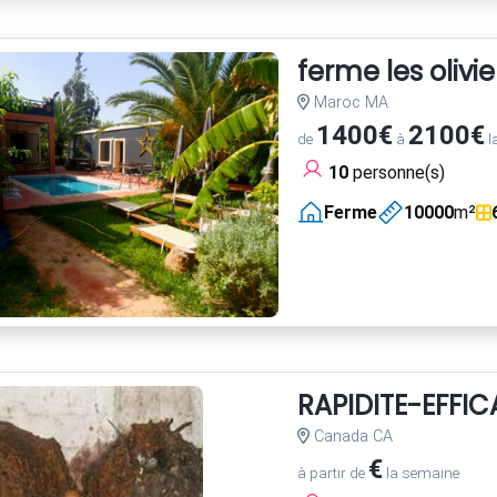
ferme les olivie
Maroc MA
1400€
2100€
de
à
l
10
personne(s)
Ferme
10000
m²
RAPIDITE-EFFI
Canada CA
€
à partir de
la semaine