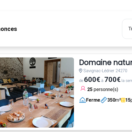
onces
Domaine nature
Savignac-Lédrier 24270
600€
700€
de
à
la se
25
personne(s)
Ferme
350
m²
15