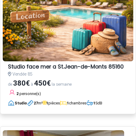
Studio face mer a St.Jean-de-Monts 85160
Vendée 85
380€
450€
de
à
la semaine
2
personne(s)
Studio
27
m²
1
pièces
1
chambres
1
SdB