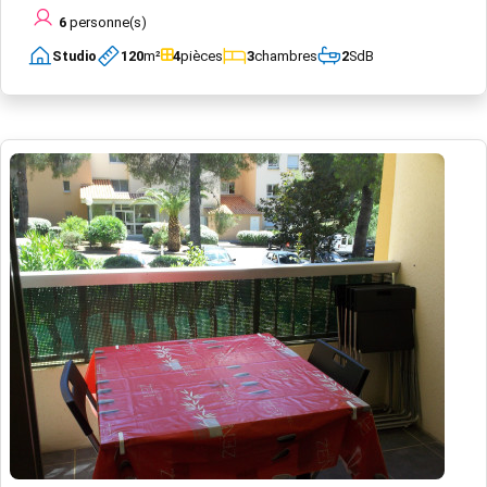
6
personne(s)
Studio
120
m²
4
pièces
3
chambres
2
SdB