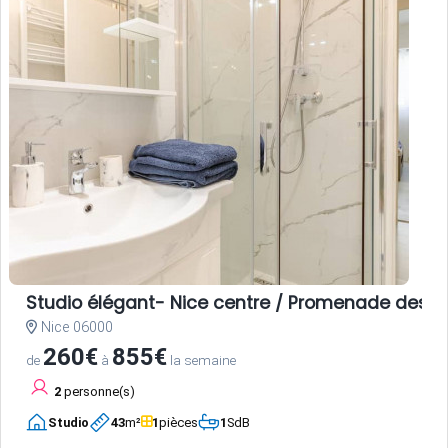
Studio élégant- Nice centre / Promenade des A
Nice 06000
260€
855€
de
à
la semaine
2
personne(s)
Studio
43
m²
1
pièces
1
SdB