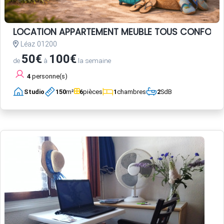
LOCATION APPARTEMENT MEUBLE TOUS CONFORT
Léaz 01200
50€
100€
de
à
la semaine
4
personne(s)
Studio
150
m²
6
pièces
1
chambres
2
SdB