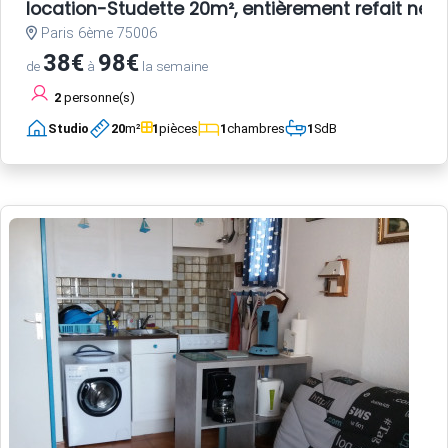
location-Studette 20m², entièrement refait neuf
Paris 6ème 75006
38€
98€
de
à
la semaine
2
personne(s)
Studio
20
m²
1
pièces
1
chambres
1
SdB