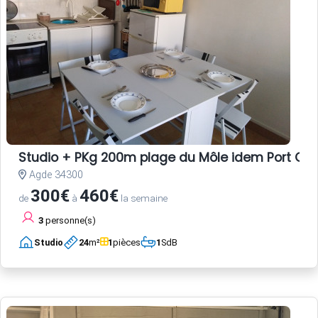
Studio + PKg 200m plage du Môle idem Port CA
Agde 34300
300€
460€
de
à
la semaine
3
personne(s)
Studio
24
m²
1
pièces
1
SdB