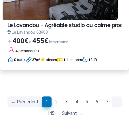
Le Lavandou - Agréable studio au calme proch
Le Lavandou 83980
400€
455€
de
à
la semaine
4
personne(s)
Studio
27
m²
1
pièces
1
chambres
1
SdB
(current)
← Précédent
1
2
3
4
5
6
7
…
145
Suivant →