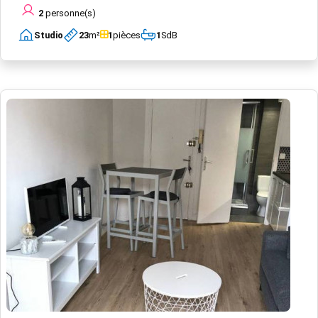
2
personne(s)
Studio
23
m²
1
pièces
1
SdB