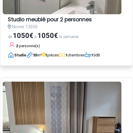
Studio meublé pour 2 personnes
Noves 13550
1050€
1050€
de
à
la semaine
2
personne(s)
Studio
35
m²
1
pièces
1
chambres
1
SdB