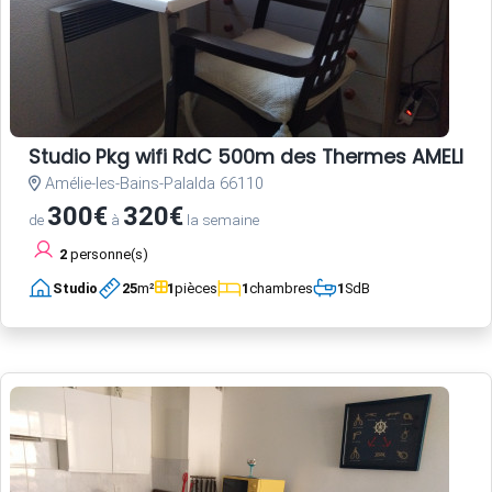
Studio Pkg wifi RdC 500m des Thermes AMELIE L
Amélie-les-Bains-Palalda 66110
300€
320€
de
à
la semaine
2
personne(s)
Studio
25
m²
1
pièces
1
chambres
1
SdB