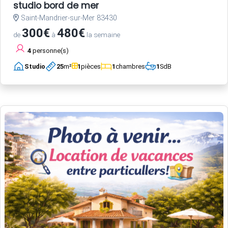
studio bord de mer
Saint-Mandrier-sur-Mer 83430
300€
480€
de
à
la semaine
4
personne(s)
Studio
25
m²
1
pièces
1
chambres
1
SdB