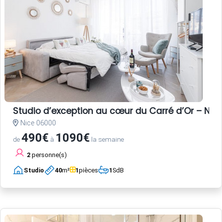
Studio d’exception au cœur du Carré d’Or – Nice
Nice 06000
490€
1090€
de
à
la semaine
2
personne(s)
Studio
40
m²
1
pièces
1
SdB