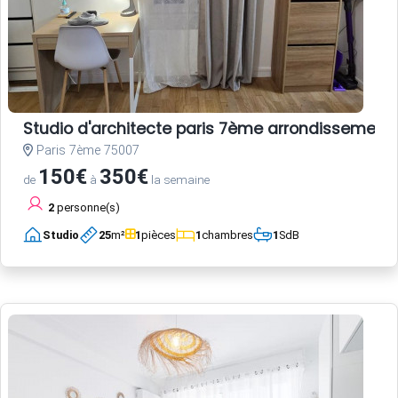
Studio d'architecte paris 7ème arrondissement
Paris 7ème 75007
150€
350€
de
à
la semaine
2
personne(s)
Studio
25
m²
1
pièces
1
chambres
1
SdB