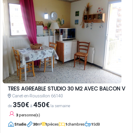
TRES AGREABLE STUDIO 30 M2 AVEC BALCON VUE 
Canet-en-Roussillon 66140
350€
450€
de
à
la semaine
3
personne(s)
Studio
30
m²
1
pièces
1
chambres
1
SdB