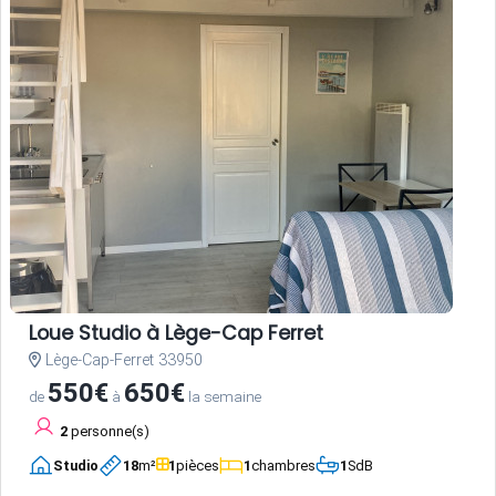
Loue Studio à Lège-Cap Ferret
Lège-Cap-Ferret 33950
550€
650€
de
à
la semaine
2
personne(s)
Studio
18
m²
1
pièces
1
chambres
1
SdB