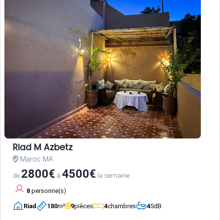
Riad M Azbetz
Maroc MA
2800€
4500€
de
à
la semaine
8
personne(s)
Riad
180
m²
9
pièces
4
chambres
4
SdB