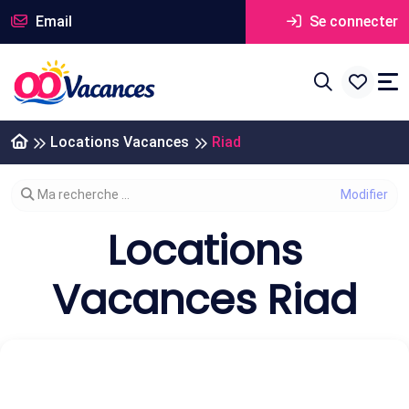
Email
Se connecter
Locations Vacances
Riad
Modifier votre recherche
Ma recherche ...
Locations
Vacances Riad