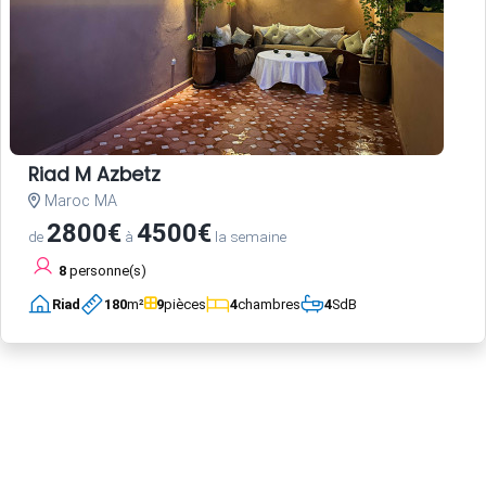
Riad M Azbetz
Maroc MA
2800€
4500€
de
à
la semaine
8
personne(s)
Riad
180
m²
9
pièces
4
chambres
4
SdB