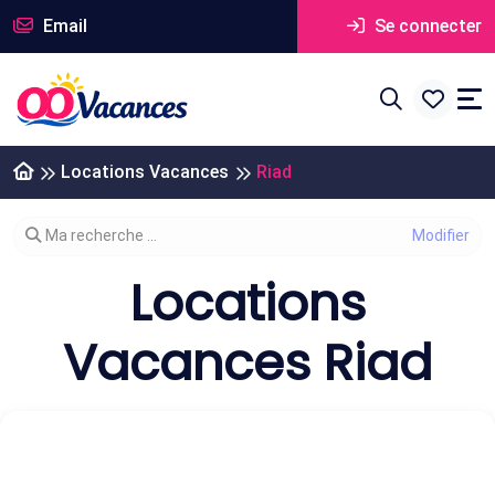
Email
Se connecter
Locations Vacances
Riad
Modifier votre recherche
Ma recherche ...
Locations
Vacances Riad