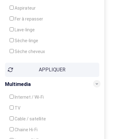
Cuisinière
Aspirateur
Four
Fer à repasser
Grille-pain
Lave-linge
Lave-vaisselle
Sèche-linge
Micro-ondes
Sèche cheveux
APPLIQUER
Multimedia
Internet / Wi-Fi
TV
Cable / satellite
Chaine Hi-Fi