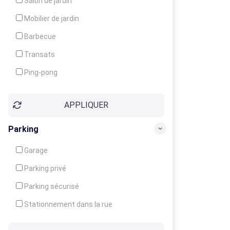
Salon de jardin
Local à ski
Mobilier de jardin
Climatisation
Barbecue
Ventilateur
Transats
Ping-pong
Baby-foot
APPLIQUER
Jeux d'enfants
Parking
Garage
Parking privé
Parking sécurisé
Stationnement dans la rue