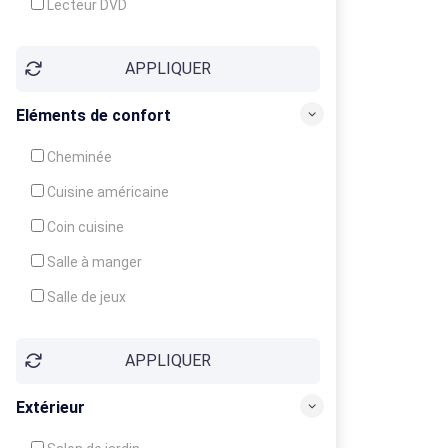
Lecteur DVD
Téléphone
APPLIQUER
Fax
Eléments de confort
Cheminée
Cuisine américaine
Coin cuisine
Salle à manger
Salle de jeux
Cour
APPLIQUER
Jardin
Balcon / Terrasse
Extérieur
Véranda