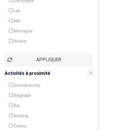
Campagne
Animation
Lac
Mer
Montagne
Rivière
Village
APPLIQUER
Ville
Activités à proximité
Accrobranche
Baignade
Bar
Bowling
Casino