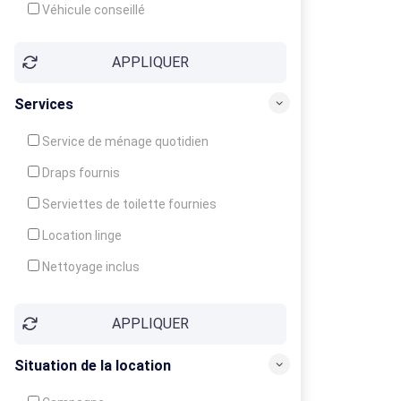
Véhicule conseillé
APPLIQUER
Services
Service de ménage quotidien
Draps fournis
Serviettes de toilette fournies
Location linge
Nettoyage inclus
Nettoyage en supplément
APPLIQUER
Garde d'enfants
Crèche
Situation de la location
Club enfants