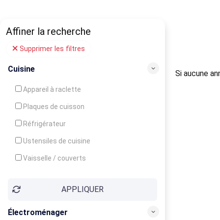
Affiner la recherche
Supprimer les filtres
Cuisine
Si aucune ann
Appareil à raclette
Plaques de cuisson
Réfrigérateur
Ustensiles de cuisine
Vaisselle / couverts
Bouilloire
APPLIQUER
Cafetière
Congélateur
Électroménager