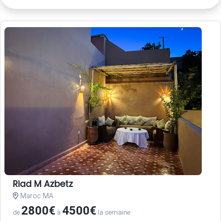
Riad M Azbetz
Maroc MA
2800€
4500€
de
à
la semaine