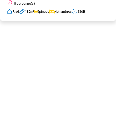
8
personne(s)
Riad
180
m²
9
pièces
4
chambres
4
SdB