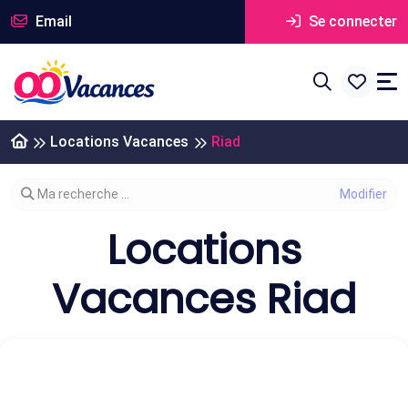
Email
Se connecter
Locations Vacances
Riad
Modifier votre recherche
Ma recherche ...
Locations
Vacances Riad