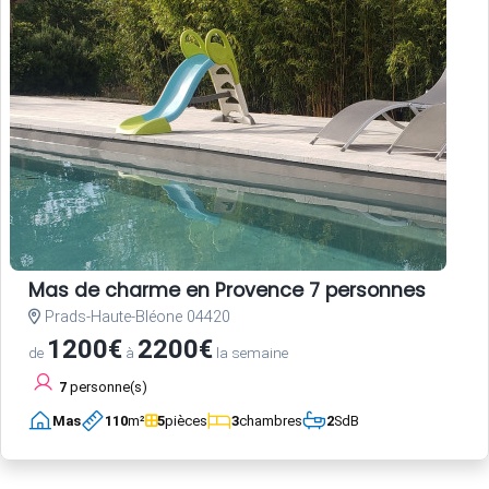
Mas de charme en Provence 7 personnes
Prads-Haute-Bléone 04420
1200€
2200€
de
à
la semaine
7
personne(s)
Mas
110
m²
5
pièces
3
chambres
2
SdB