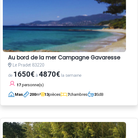
Au bord de la mer Campagne Gavaresse
Le Pradet 83220
1650€
4870€
de
à
la semaine
17
personne(s)
Mas
200
m²
13
pièces
7
chambres
3
SdB