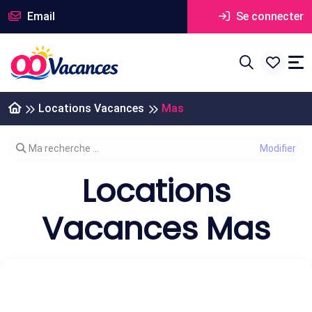
Email
Se connecter
Locations Vacances
Mas
Modifier votre recherche
Ma recherche ...
Locations
Vacances Mas