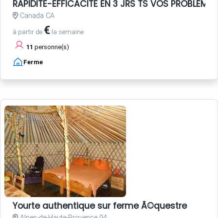
RAPIDITE-EFFICACITE EN 3 JRS TS VOS PROBLEME
Canada CA
€
à partir de
la semaine
11
personne(s)
Ferme
Yourte authentique sur ferme Ã©questre
Alpes-de-Haute-Provence 04