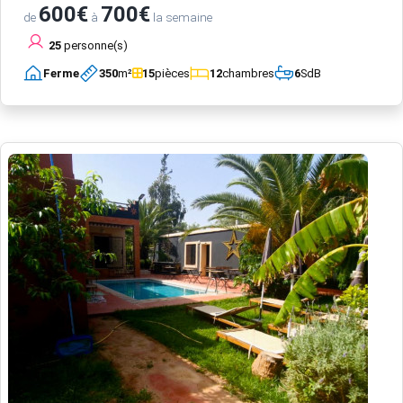
600€
700€
de
à
la semaine
25
personne(s)
Ferme
350
m²
15
pièces
12
chambres
6
SdB