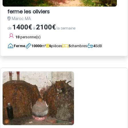
ferme les oliviers
Maroc MA
1400€
2100€
de
à
la semaine
10
personne(s)
Ferme
10000
m²
6
pièces
5
chambres
4
SdB