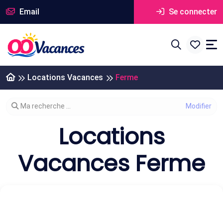
Email
Se connecter
Locations Vacances
Ferme
Modifier votre recherche
Ma recherche ...
Locations
Vacances Ferme