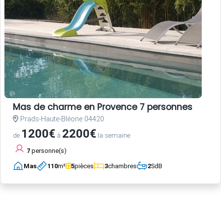
Mas de charme en Provence 7 personnes
Prads-Haute-Bléone 04420
1200€
2200€
de
à
la semaine
7
personne(s)
Mas
110
m²
5
pièces
3
chambres
2
SdB