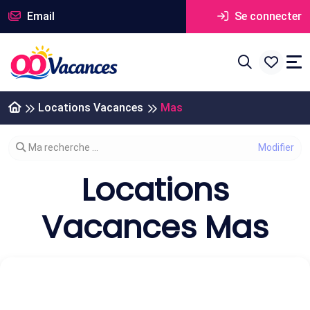
Email
Se connecter
Locations Vacances
Mas
Modifier votre recherche
Ma recherche ...
Locations
Vacances Mas