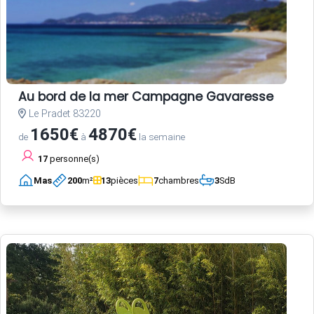
Au bord de la mer Campagne Gavaresse
Le Pradet 83220
1650€
4870€
de
à
la semaine
17
personne(s)
Mas
200
m²
13
pièces
7
chambres
3
SdB