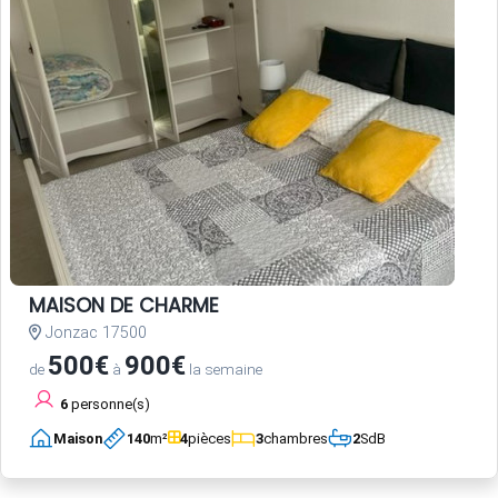
MAISON DE CHARME
Jonzac 17500
500€
900€
de
à
la semaine
6
personne(s)
Maison
140
m²
4
pièces
3
chambres
2
SdB