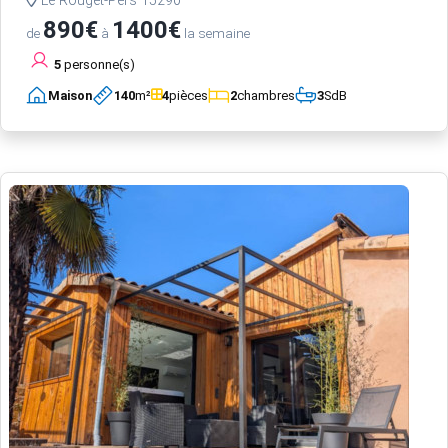
Le Rouget-Pers 15290
890€
1400€
de
à
la semaine
5
personne(s)
Maison
140
m²
4
pièces
2
chambres
3
SdB