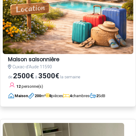
Maison saisonnière
Cuxac-d'Aude 11590
2500€
3500€
de
à
la semaine
12
personne(s)
Maison
200
m²
8
pièces
4
chambres
2
SdB