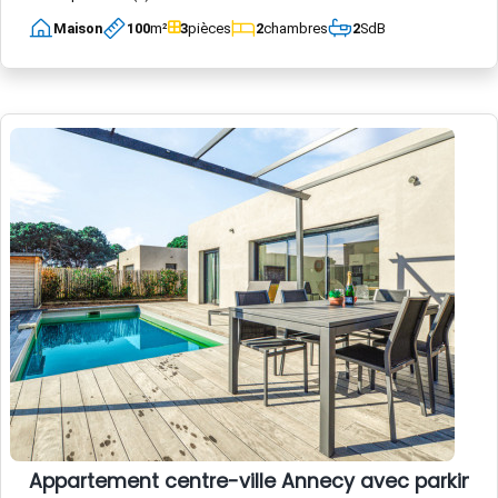
Maison
100
m²
3
pièces
2
chambres
2
SdB
Appartement centre-ville Annecy avec parking e