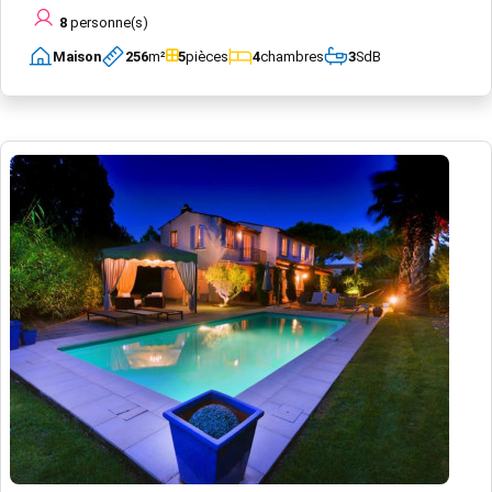
8
personne(s)
Maison
256
m²
5
pièces
4
chambres
3
SdB