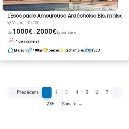
L'Escapade Amoureuse Ardéchoise Bis, maison d
Mercuer 07200
1000€
2000€
de
à
la semaine
4
personne(s)
Maison
100
m²
4
pièces
2
chambres
1
SdB
(current)
← Précédent
1
2
3
4
5
6
7
…
286
Suivant →