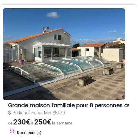
Grande maison familiale pour 8 personnes avec
Bretignolles-sur-Mer 85470
230€
250€
de
à
la semaine
8
personne(s)