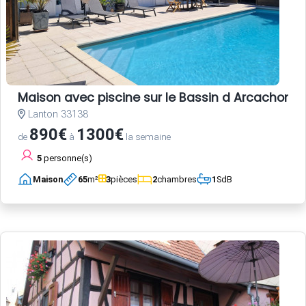
Maison avec piscine sur le Bassin d Arcachon
Lanton 33138
890€
1300€
de
à
la semaine
5
personne(s)
Maison
65
m²
3
pièces
2
chambres
1
SdB