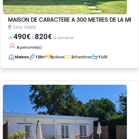
MAISON DE CARACTERE A 300 METRES DE LA MER
Séné 56860
490€
820€
de
à
la semaine
6
personne(s)
Maison
120
m²
5
pièces
2
chambres
1
SdB