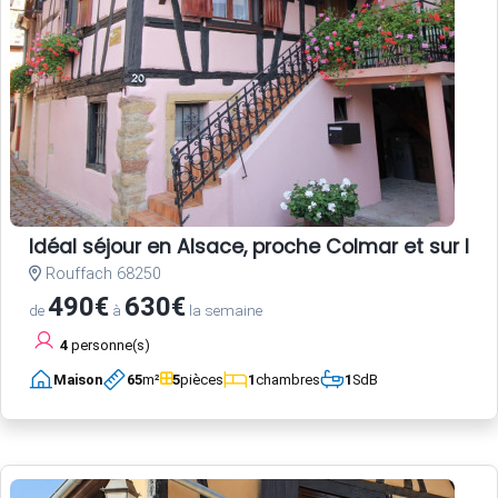
Idéal séjour en Alsace, proche Colmar et sur la r
Rouffach 68250
490€
630€
de
à
la semaine
4
personne(s)
Maison
65
m²
5
pièces
1
chambres
1
SdB