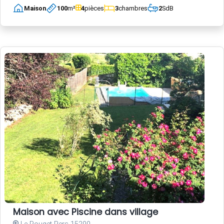
Maison
100
m²
4
pièces
3
chambres
2
SdB
Maison avec Piscine dans village