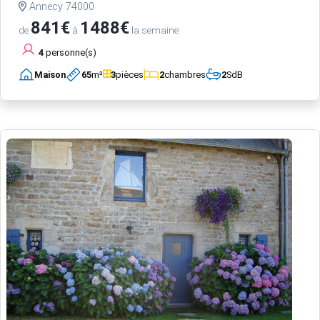
Annecy 74000
841€
1488€
de
à
la semaine
4
personne(s)
Maison
65
m²
3
pièces
2
chambres
2
SdB