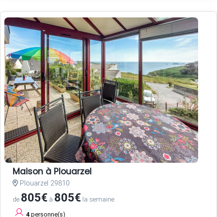
Maison à Plouarzel
Plouarzel 29810
805€
805€
de
à
la semaine
4
personne(s)