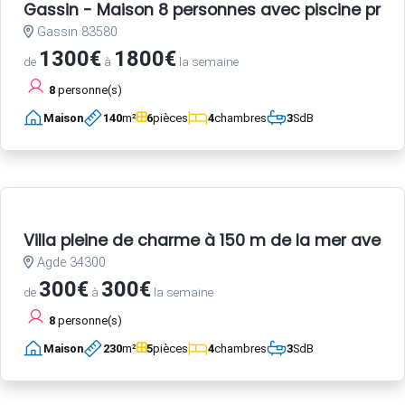
Gassin - Maison 8 personnes avec piscine privé
Gassin 83580
1300€
1800€
de
à
la semaine
8
personne(s)
Maison
140
m²
6
pièces
4
chambres
3
SdB
Villa pleine de charme à 150 m de la mer avec 
Agde 34300
300€
300€
de
à
la semaine
8
personne(s)
Maison
230
m²
5
pièces
4
chambres
3
SdB