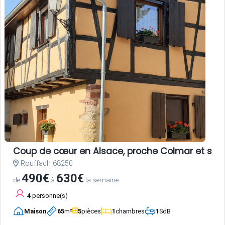
Coup de cœur en Alsace, proche Colmar et sur la
Rouffach 68250
490€
630€
de
à
la semaine
4
personne(s)
Maison
65
m²
5
pièces
1
chambres
1
SdB