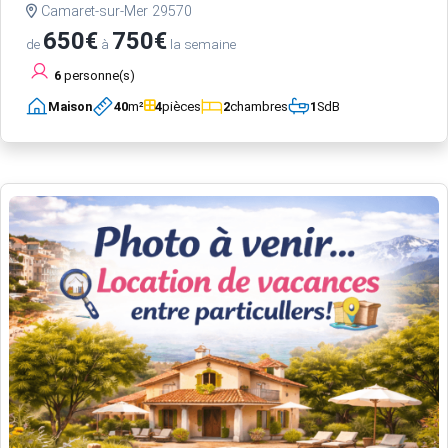
Camaret-sur-Mer 29570
650€
750€
de
à
la semaine
6
personne(s)
Maison
40
m²
4
pièces
2
chambres
1
SdB