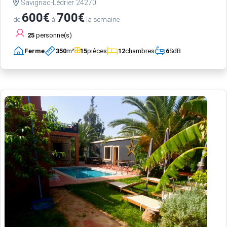
Savignac-Lédrier 24270
600€
700€
de
à
la semaine
25
personne(s)
Ferme
350
m²
15
pièces
12
chambres
6
SdB