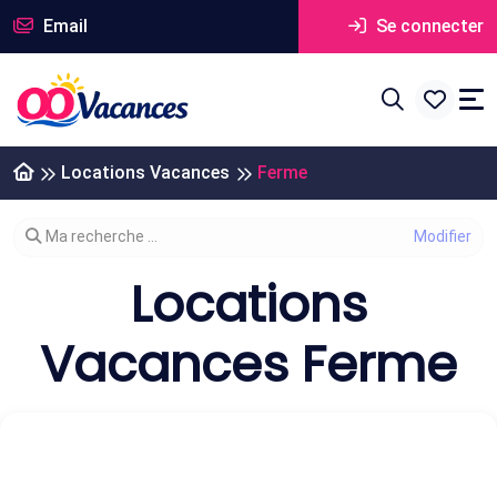
Email
Se connecter
Locations Vacances
Ferme
Modifier votre recherche
Ma recherche ...
Locations
Vacances Ferme