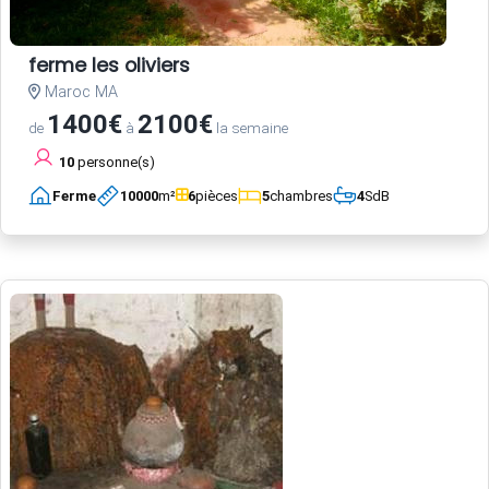
ferme les oliviers
Maroc MA
1400€
2100€
de
à
la semaine
10
personne(s)
Ferme
10000
m²
6
pièces
5
chambres
4
SdB