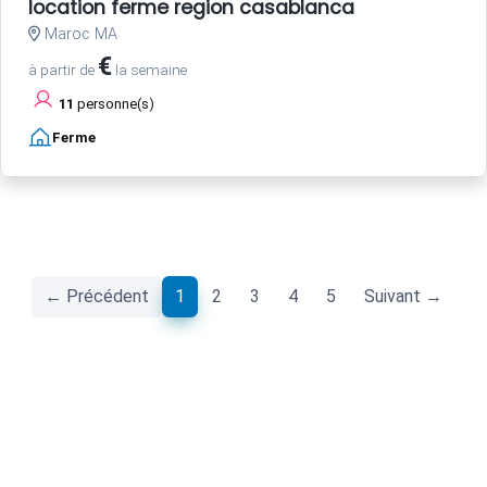
location ferme region casablanca
Maroc MA
€
à partir de
la semaine
11
personne(s)
Ferme
(current)
← Précédent
1
2
3
4
5
Suivant →