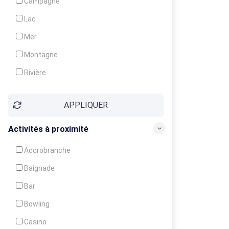
Campagne
Animation
Lac
Mer
Montagne
Rivière
Village
APPLIQUER
Ville
Activités à proximité
Accrobranche
Baignade
Bar
Bowling
Casino