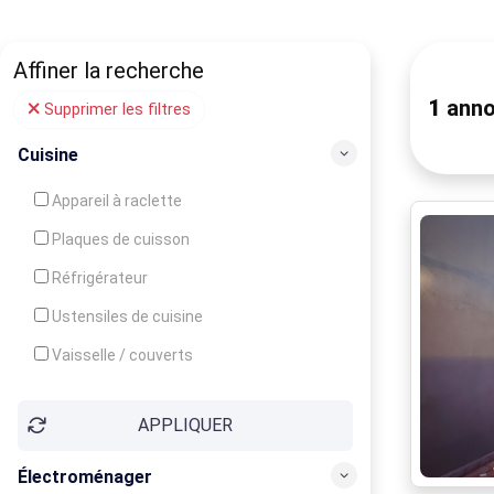
Affiner la recherche
1
anno
Supprimer les filtres
Cuisine
Appareil à raclette
Plaques de cuisson
Réfrigérateur
Ustensiles de cuisine
Vaisselle / couverts
Bouilloire
APPLIQUER
Cafetière
Congélateur
Électroménager