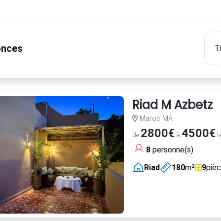
nces
Riad M Azbetz
Maroc MA
2800€
4500€
de
à
l
8
personne(s)
Riad
180
m²
9
piè