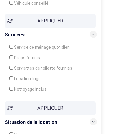
Véhicule conseillé
APPLIQUER
Services
Service de ménage quotidien
Draps fournis
Serviettes de toilette fournies
Location linge
Nettoyage inclus
Nettoyage en supplément
APPLIQUER
Garde d'enfants
Crèche
Situation de la location
Club enfants