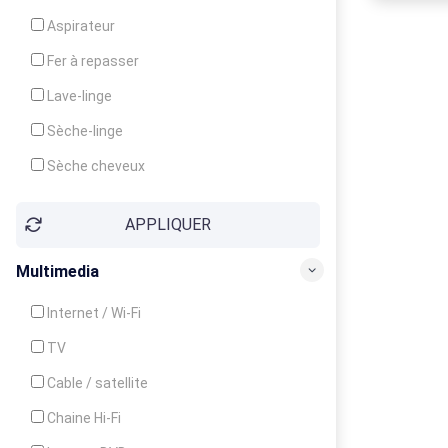
Cuisinière
Aspirateur
Four
Fer à repasser
Grille-pain
Lave-linge
Lave-vaisselle
Sèche-linge
Micro-ondes
Sèche cheveux
APPLIQUER
Multimedia
Internet / Wi-Fi
TV
Cable / satellite
Chaine Hi-Fi