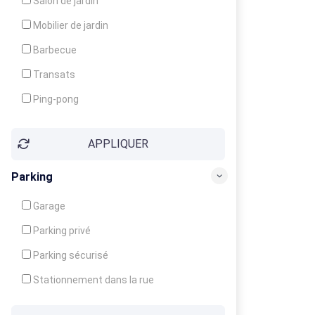
Salon de jardin
Local à ski
Mobilier de jardin
Climatisation
Barbecue
Ventilateur
Transats
Ping-pong
Baby-foot
APPLIQUER
Jeux d'enfants
Parking
Garage
Parking privé
Parking sécurisé
Stationnement dans la rue