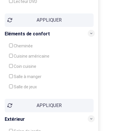
Lecteur DVD
Téléphone
APPLIQUER
Fax
Eléments de confort
Cheminée
Cuisine américaine
Coin cuisine
Salle à manger
Salle de jeux
Cour
APPLIQUER
Jardin
Balcon / Terrasse
Extérieur
Véranda