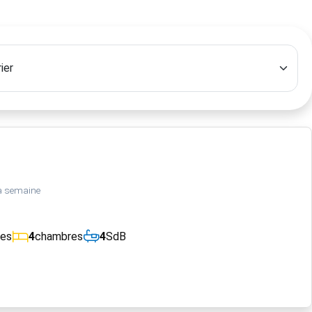
a semaine
ces
4
chambres
4
SdB