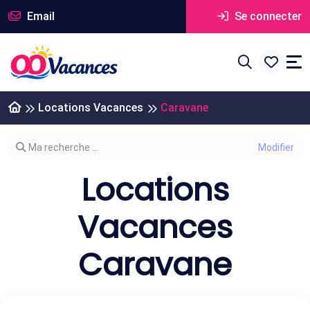
Email
Se connecter
Locations Vacances
Caravane
Modifier votre recherche
Ma recherche ...
Locations
Vacances
Caravane