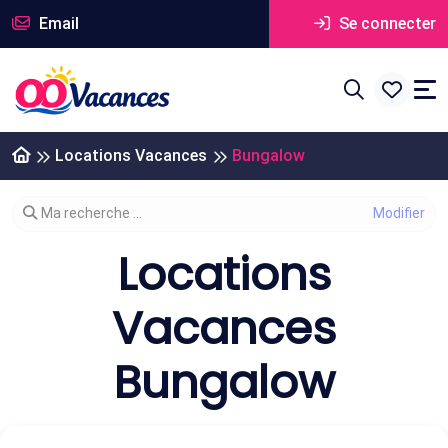
Email
Se connecter
Locations Vacances
Bungalow
Modifier votre recherche
Ma recherche ...
Locations
Vacances
Bungalow