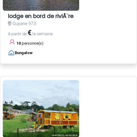
lodge en bord de riviÃ¨re
Guyane 973
€
à partir de
la semaine
10
personne(s)
Bungalow