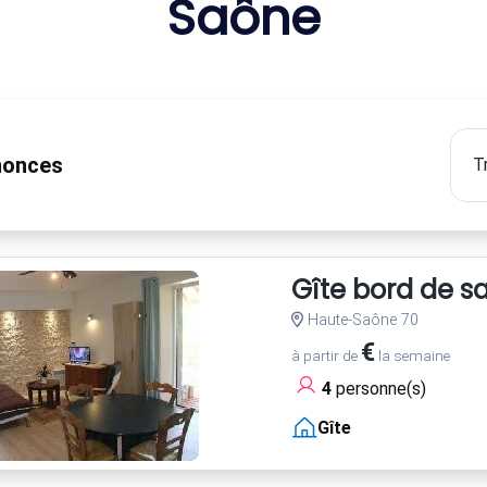
Saône
onces
Gîte bord de s
Haute-Saône 70
€
à partir de
la semaine
4
personne(s)
Gîte