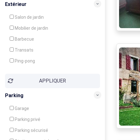
Balcon / Terrasse
Extérieur
Véranda
Salon de jardin
Local à ski
Mobilier de jardin
Climatisation
Barbecue
Ventilateur
Transats
Ping-pong
Baby-foot
APPLIQUER
Jeux d'enfants
Parking
Garage
Parking privé
Parking sécurisé