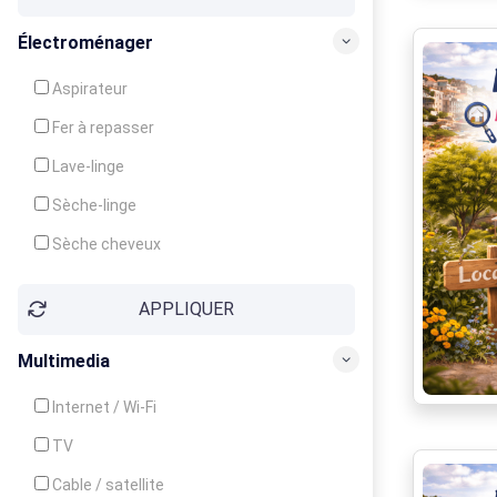
Congélateur
Électroménager
Cuisinière
Aspirateur
Four
Fer à repasser
Grille-pain
Lave-linge
Lave-vaisselle
Sèche-linge
Micro-ondes
Sèche cheveux
APPLIQUER
Multimedia
Internet / Wi-Fi
TV
Cable / satellite