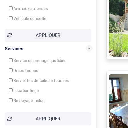
Animaux autorisés
Véhicule conseillé
APPLIQUER
Services
Service de ménage quotidien
Draps fournis
Serviettes de toilette fournies
Location linge
Nettoyage inclus
Nettoyage en supplément
APPLIQUER
Garde d'enfants