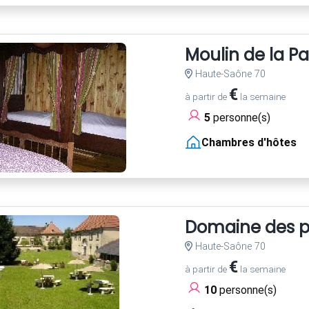
Moulin de la Pa
Haute-Saône 70
€
à partir de
la semaine
5
personne(s)
Chambres d'hôtes
Domaine des p
Haute-Saône 70
€
à partir de
la semaine
10
personne(s)