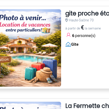
gite proche ét
Haute-Saône 70
€
à partir de
la semaine
6
personne(s)
Gîte
La Fermette c