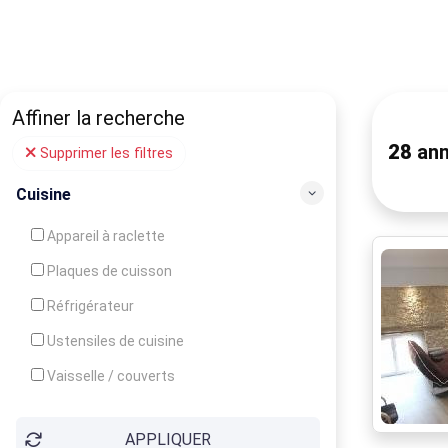
Affiner la recherche
28
ann
Supprimer les filtres
Cuisine
Appareil à raclette
Plaques de cuisson
Réfrigérateur
Ustensiles de cuisine
Vaisselle / couverts
Bouilloire
APPLIQUER
Cafetière