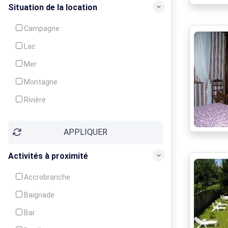
Crèche
Situation de la location
Club enfants
Campagne
Animation
Lac
Mer
Montagne
Rivière
Village
APPLIQUER
Ville
Activités à proximité
Accrobranche
Baignade
Bar