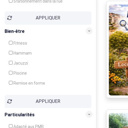
Stationnement dans la rue
APPLIQUER
Bien-être
Fitness
Hammam
Jacuzzi
Piscine
Remise en forme
Sauna
APPLIQUER
Soins du corps
Particularités
Adapté aux PMR