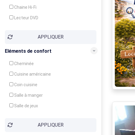
Chaine Hi-Fi
Lecteur DVD
Téléphone
APPLIQUER
Fax
Eléments de confort
Cheminée
Cuisine américaine
Coin cuisine
Salle à manger
Salle de jeux
Cour
APPLIQUER
Jardin