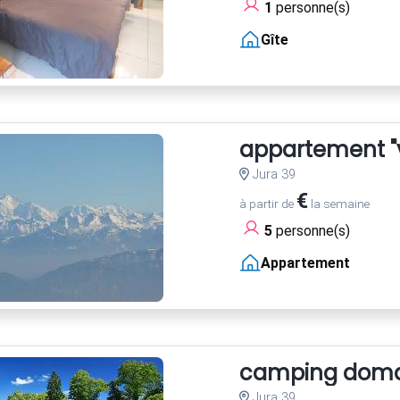
1
personne(s)
Gîte
appartement "
Jura 39
€
à partir de
la semaine
5
personne(s)
Appartement
camping domai
Jura 39