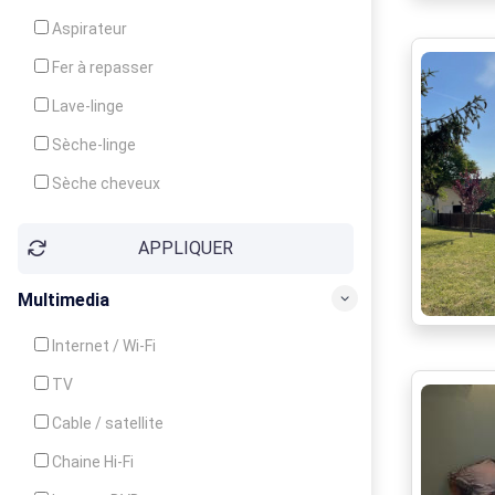
Cuisinière
Aspirateur
Four
Fer à repasser
Grille-pain
Lave-linge
Lave-vaisselle
Sèche-linge
Micro-ondes
Sèche cheveux
APPLIQUER
Multimedia
Internet / Wi-Fi
TV
Cable / satellite
Chaine Hi-Fi