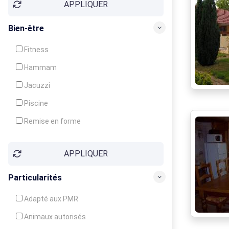
APPLIQUER
Bien-être
Fitness
Hammam
Jacuzzi
Piscine
Remise en forme
Sauna
APPLIQUER
Soins du corps
Particularités
Adapté aux PMR
Animaux autorisés