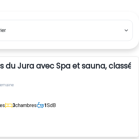
 du Jura avec Spa et sauna, classés 
semaine
ces
3
chambres
1
SdB