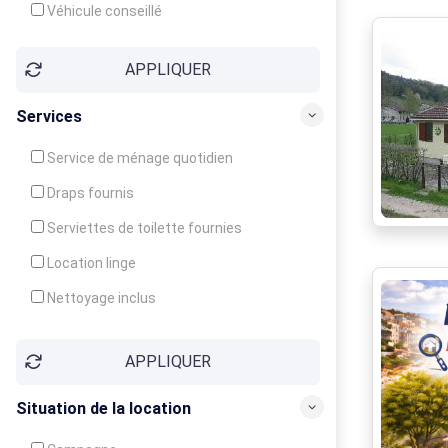
Véhicule conseillé
APPLIQUER
Services
Service de ménage quotidien
Draps fournis
Serviettes de toilette fournies
Location linge
Nettoyage inclus
Nettoyage en supplément
APPLIQUER
Garde d'enfants
Crèche
Situation de la location
Club enfants