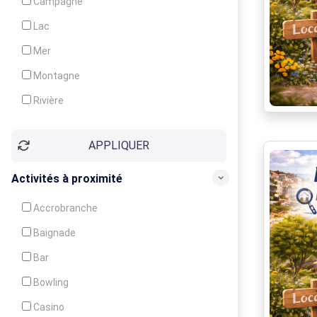
Campagne
Animation
Lac
Mer
Montagne
Rivière
Village
APPLIQUER
Ville
Activités à proximité
Accrobranche
Baignade
Bar
Bowling
Casino