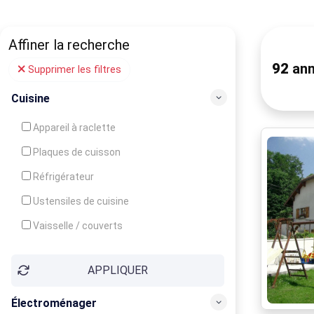
Affiner la recherche
92
ann
Supprimer les filtres
Cuisine
Appareil à raclette
Plaques de cuisson
Réfrigérateur
Ustensiles de cuisine
Vaisselle / couverts
Bouilloire
APPLIQUER
Cafetière
Congélateur
Électroménager