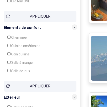
Lecteur DVD
Téléphone
APPLIQUER
Fax
Eléments de confort
Cheminée
Cuisine américaine
Coin cuisine
Salle à manger
Salle de jeux
Cour
APPLIQUER
Jardin
Balcon / Terrasse
Extérieur
Véranda