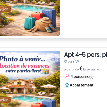
Apt 4-5 pers. p
Jura 39
€
à partir de
la semaine
4
personne(s)
Appartement