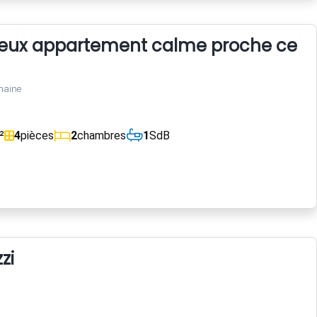
eux appartement calme proche centre 
maine
²
4
pièces
2
chambres
1
SdB
zi