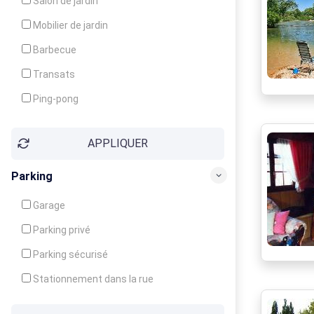
Salon de jardin
Local à ski
Mobilier de jardin
Climatisation
Barbecue
Ventilateur
Transats
Ping-pong
Baby-foot
APPLIQUER
Jeux d'enfants
Parking
Garage
Parking privé
Parking sécurisé
Stationnement dans la rue