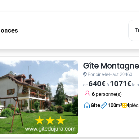
onces
Gîte Montagnes
Foncine-le-Haut 39460
640€
1071€
de
à
la 
6
personne(s)
Gîte
100
m²
4
piè