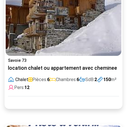
Savoie 73
location chalet ou appartement avec cheminee
Chalet
Pièces:
6
Chambres:
6
SdB:
2
150
m²
Pers:
12