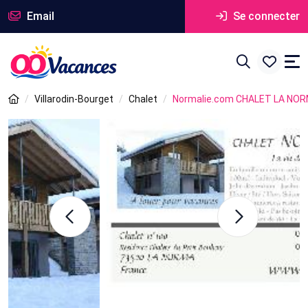
Email
Se connecter
Villarodin-Bourget
Chalet
Normalie.com CHALET LA NO