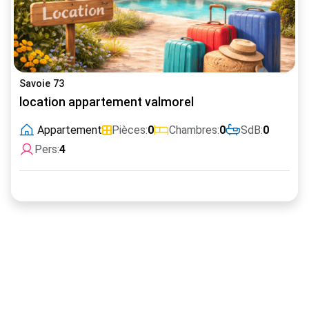
Savoie 73
location appartement valmorel
Appartement
Pièces:
0
Chambres:
0
SdB:
0
Pers:
4