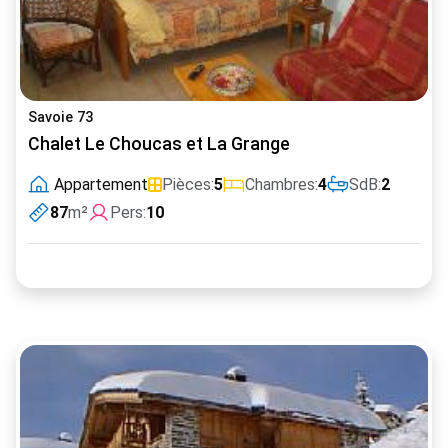
Savoie 73
Chalet Le Choucas et La Grange
Appartement
Pièces:
5
Chambres:
4
SdB:
2
87
m²
Pers:
10