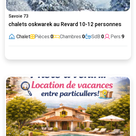
Savoie 73
chalets oskwarek au Revard 10-12 personnes
Chalet
Pièces:
0
Chambres:
0
SdB:
0
Pers:
9