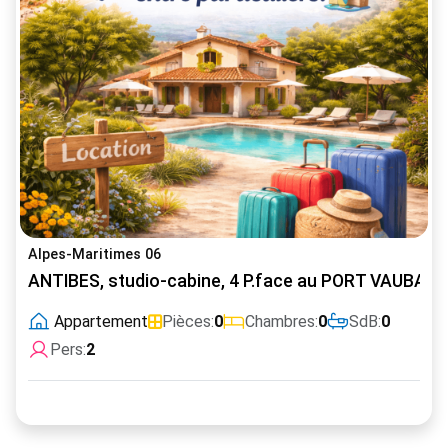
Alpes-Maritimes 06
ANTIBES, studio-cabine, 4 P.face au PORT VAUBAN Ju
Appartement
Pièces:
0
Chambres:
0
SdB:
0
Pers:
2