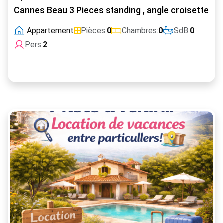
Cannes Beau 3 Pieces standing , angle croisette
Appartement
Pièces:
0
Chambres:
0
SdB:
0
Pers:
2