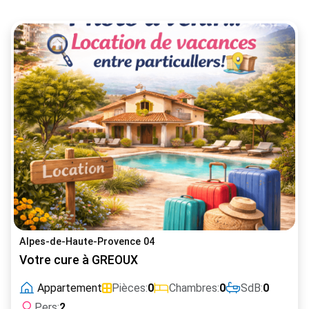
Alpes-de-Haute-Provence 04
Votre cure à GREOUX
Appartement
Pièces:
0
Chambres:
0
SdB:
0
Pers:
2