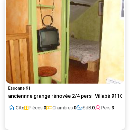
Essonne 91
anciennne grange rénovée 2/4 pers- Villabé 91100
Gîte
Pièces:
0
Chambres:
0
SdB:
0
Pers:
3