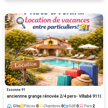
Essonne 91
anciennne grange rénovée 2/4 pers- Villabé 91100
Gîte
Pièces:
0
Chambres:
0
SdB:
0
Pers:
2