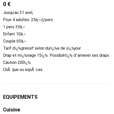
0 €
Jusqu'au 31 avril,
Pour 4 adultes: 25â‚¬/j/pers
1 pers 35â‚¬
Enfant 10â‚¬
Couple 65â‚¬
Tarif dï¿½gressif selon durï¿½e de sï¿½jour
Drap et mï¿½nage 15ï¿½. Possibilitï¿½ d' amener ses draps
Caution 200ï¿½
ChÃ¨que ou espÃ¨ces
EQUIPEMENTS
Cuisine