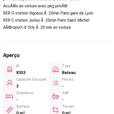
AccÃ©s en voiture avec pkg privÃ©.
RER D station Vigneux Ã 20min Paris gare de Lyon
RER C station Juvisy Ã 20min Paris Saint Michel
AÃ©roport d' Orly Ã 20 min en voiture
Aperçu
ID:
Type:
8353
Bateau
Capacité d'accueil
Pièces:
3
-
Chambres:
SdB:
-
-
Surface:
Terrain:
0 m²
0 m²