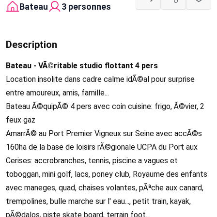
Bateau
3 personnes
Description
Bateau - VÃ©ritable studio flottant 4 pers
Location insolite dans cadre calme idÃ©al pour surprise
entre amoureux, amis, famille...
Bateau Ã©quipÃ© 4 pers avec coin cuisine: frigo, Ã©vier, 2
feux gaz
AmarrÃ© au Port Premier Vigneux sur Seine avec accÃ©s
160ha de la base de loisirs rÃ©gionale UCPA du Port aux
Cerises: accrobranches, tennis, piscine a vagues et
toboggan, mini golf, lacs, poney club, Royaume des enfants
avec maneges, quad, chaises volantes, pÃªche aux canard,
trempolines, bulle marche sur l' eau..., petit train, kayak,
pÃ©dalos, piste skate board, terrain foot...