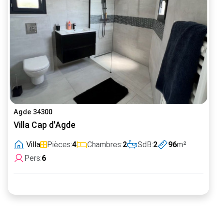
Agde 34300
Villa Cap d'Agde
Villa
Pièces:
4
Chambres:
2
SdB:
2
96
m²
Pers:
6