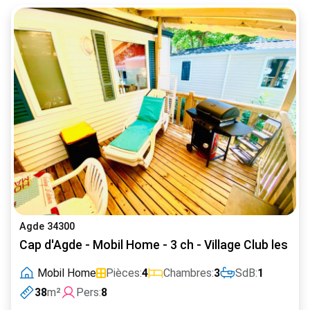
Agde 34300
Cap d'Agde - Mobil Home - 3 ch - Village Club les Sa
Mobil Home
Pièces:
4
Chambres:
3
SdB:
1
38
m²
Pers:
8