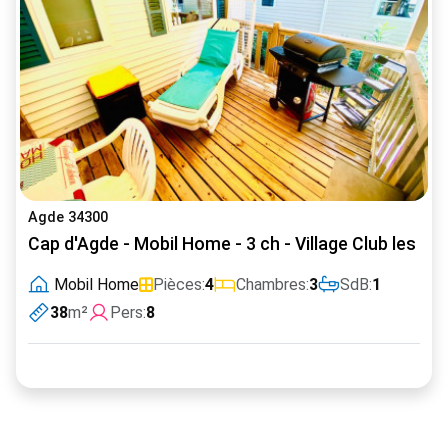
Agde 34300
Cap d'Agde - Mobil Home - 3 ch - Village Club les Sa
Mobil Home
Pièces:
4
Chambres:
3
SdB:
1
38
m²
Pers:
8