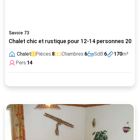
Savoie 73
Chalet chic et rustique pour 12-14 personnes 200m
Chalet
Pièces:
8
Chambres:
6
SdB:
6
170
m²
Pers:
14