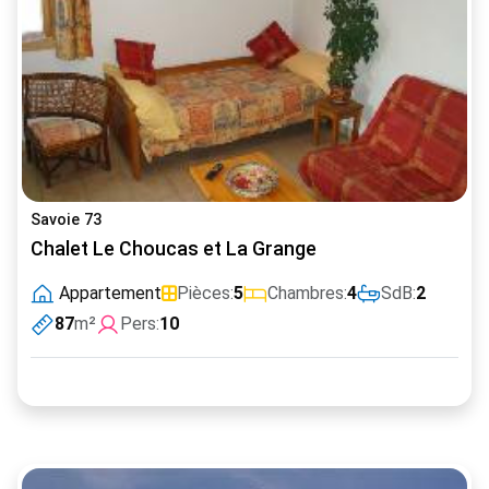
Savoie 73
Chalet Le Choucas et La Grange
Appartement
Pièces:
5
Chambres:
4
SdB:
2
87
m²
Pers:
10