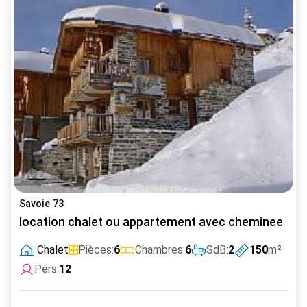
Savoie 73
location chalet ou appartement avec cheminee
Chalet
Pièces:
6
Chambres:
6
SdB:
2
150
m²
Pers:
12