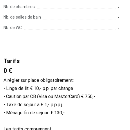
Nb. de chambres
-
Nb. de salles de bain
-
Nb. de WC
-
Tarifs
0 €
A régler sur place obligatoirement:
• Linge de lit € 10,- p.p. par change
• Caution par CB (Visa ou MasterCard) € 750,-
• Taxe de séjour à € 1,- p.p.p.j.
• Ménage fin de séjour: € 130,-
Les tarifs comprennent: