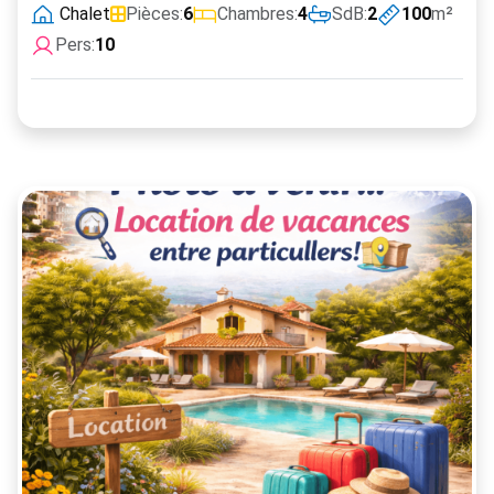
Chalet
Pièces:
6
Chambres:
4
SdB:
2
100
m²
Pers:
10