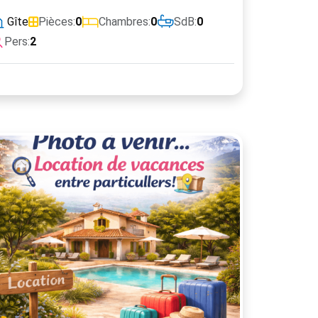
Gîte
Pièces:
0
Chambres:
0
SdB:
0
Pers:
2