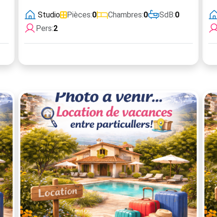
Studio
Pièces:
0
Chambres:
0
SdB:
0
Pers:
2