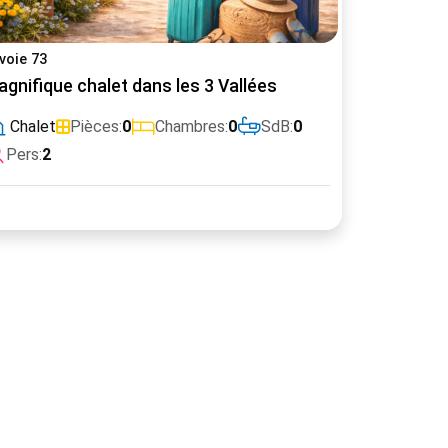
voie 73
gnifique chalet dans les 3 Vallées
Chalet
Pièces:
0
Chambres:
0
SdB:
0
Pers:
2