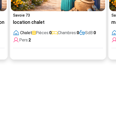
Savoie 73
Sa
onnelles
location chalet
ma
Chalet
Pièces:
0
Chambres:
0
SdB:
0
Pers:
2